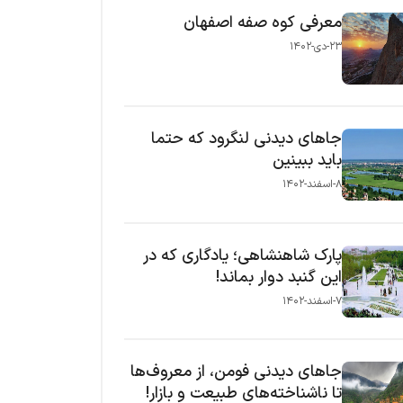
معرفی کوه صفه اصفهان
۲۳-دی-۱۴۰۲
جاهای دیدنی لنگرود که حتما
باید ببینین
۸-اسفند-۱۴۰۲
پارک شاهنشاهی؛ یادگاری که در
این گنبد دوار بماند!
۷-اسفند-۱۴۰۲
جاهای دیدنی فومن، از معروف‌ها
تا ناشناخته‌های طبیعت و بازار!