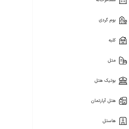
مسافرخانه
بوم گردی
کلبه
متل
بوتیک هتل
هتل آپارتمان
هاستل