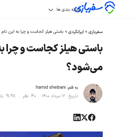
دسته بندی ها
باستی هیلز کجاست و چرا به این نام 
سفربازی
>
ایرانگردی
>
باستی هیلز کجاست و چرا به
می‌شود؟
به قلم:
hamid sheibani
تاریخ:
۱۲ مرداد ۱۴۰۰
.
40
نظر .
91,911
با