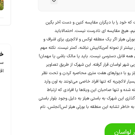
ست که خود را با دیگران مقایسه کنین و دست آخر بگین
یم، هیچ مقایسه ای نادرست نیست. احتمالاباید
بورلی هیلز اگر یک منطقه لوکس و لاکچری برای اشراف و
ر بیشتر از نمونه آمریکاییش نباشه، کمتر نیست. نکته مهم
خد
رای همه قابل دسترسی نیست. باید یا مالک باشی یا مهمان!
سف
بی شهر لواسان قرار گرفته‌. این شهرک از طریق تصاویر
اق
یلز رو با دیوارهای هفت متری محاصره کردن و تحت نظر
سیار لاکچریه که تنها افراد خاصی می‌تونند به اون وارد
زیبا و مجلل ساخته ‌شده و تنها صاحبان این ویلاها یا افرادی که ارتباط
‌گذاری این شهرک به باستی هیلز به دلیل وجود بلوار باستی
به‌ خاطر تشابه این منطقه با بورلی هیلز لس‌آنجلس، نام
ر لواسان