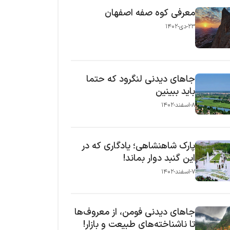
معرفی کوه صفه اصفهان
۲۳-دی-۱۴۰۲
جاهای دیدنی لنگرود که حتما
باید ببینین
۸-اسفند-۱۴۰۲
پارک شاهنشاهی؛ یادگاری که در
این گنبد دوار بماند!
۷-اسفند-۱۴۰۲
جاهای دیدنی فومن، از معروف‌ها
تا ناشناخته‌های طبیعت و بازار!