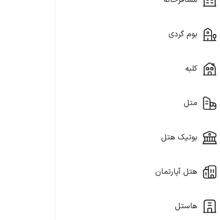
مسافرخانه
بوم گردی
کلبه
متل
بوتیک هتل
هتل آپارتمان
هاستل