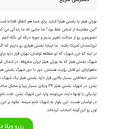
بورلی هیلز یا باستی هیلز! شاید برای شما هم اتفاق افتاده ا
“این مقایسه از اساس غلط بود” اما جایی که ما زندگی می کن
تصورمون رو از عدالت تغییر بدیم و جوره دیگه ای نگاه کنیم. 
ثروتمندان آمریکا باشه، ما اینجا باستی هیلزی رو داریم که اگ
تر اینه که این شهرک که تو منطقه لواسان تهران قرار داره ب
شهرک باستی هیلز که به بورلی هیلز ایران معروفه، در شمال غر
ماهواره‌ای نیز قابل ‌رؤیت هستش. دور تا دور شهرک باستی ه
تدابیر حفاظتی بسیار بالایی قرار داره. باستی هیلز یک شهرک ب
بشن. در شهرک باستی هیلز ۳۶ ویلای بسیار 
نزدیکی با اونها دارند می‌تونند وارد این شهرک بشن. علت نام
در لواسان هست. این بلوار به شهرک ختم میشه. علاوه‌ بر این 
اون رو این‌گونه انتخاب کرده‌اند.
رزرو ویلا د