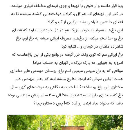
زیبا قرار داشته و از طرفی با نهر‌ها و جوی آب‌های مختلف آبیاری میشده.
در کنار این نهر‌های آب هم گل و گیاه و درخت‌هایی کاشته میشده تا یه
فضای دلنشین طراحی بشه. ترکیبی از آب و گیاه!
این باغ‌ها معمولا یه حوض بزرگ هم در دل خودشون دارند که فضای
باغ رو جذاب‌تر میکنه. از باغ‌های معروف ایرانی میشه به باغ ارم، باغ
شاهزاده ماهان در کرمان و… اشاره کرد!
باغ ایرانی هم که توی ونک قرار گرفته در واقع یکی از این باغ‌هاست که
امروزه یه جورایی به پارک بزرگ در تهران به حساب میاد!
موقعی که به باغ میرسی میبینی اسم باغ، بوستان مهندس علی مختاری
هست! اولین سوالی که اینجا مطرح میشه اینه که یعنی مهندس علی
مختاری این باغ رو ساخته؟ اما خب یه نگاهی به درخت‌های کهن سال
باغ که میندازی باورت نمیشه توی ۲۵۰ الی ۳۰۰ سال پیش مهندسی بوده
باشه که بخواد بیاد اینجا رو آباد کنه! پس داستان چیه؟