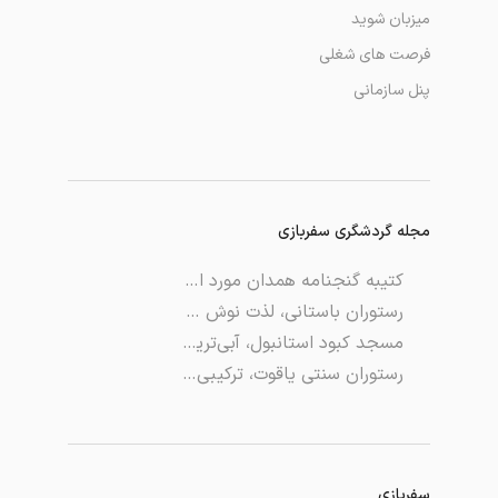
میزبان شوید
فرصت های شغلی
پنل سازمانی
مجله گردشگری سفربازی
کتیبه گنجنامه همدان مورد اصابت نارنجک قرار گرفت
رستوران باستانی، لذت نوش جان کردن غذا در قصر مدرن صفوی!
مسجد کبود استانبول، آبی‌ترین مسجدی که تو زندگی می‌تونید ببینید
رستوران سنتی یاقوت، ترکیبی بی نظیر از فضا و غذا
سفربازی