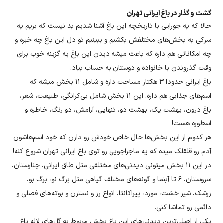
گشت و گذار در باغ ایرانی تهران
حالا که یه جورایی با تاریخچه این باغ آشنا شدیم بد نیست که بریم یه
سرکی به بخش‌های مختلفش بکشیم و ببینیم تو دل این باغ چه خبره و
چه امکاناتی هم داره که باعث میشه دیدن این باغ یه گزینه خوب برای
وقت گذروندن با خانواده و دوستان به حساب بیاد.
باغ ایرانی حدودا ۳ هکتار مساحت داره و شامل ۱۱ بخش میشه که
اسم‌های جذابی هم داره. این ۱۱ بخش شامل بی‌کرانگی، طبیعت، شعر،
باغ درون، بهشت یک، بهشت دو، تنهایی، آرامش، دو رنگ، خاطره و
اسطوره هست!
هر کدوم از این بخش‌ها حال خاص خودش رو دارن که خود اسم‌هاشون
آدم رو قلقلک میده که یه ماجراجویی رو توی باغ ایرانی تهران شروع کنه!
در این ۱۱ بخش میتونی دیدنی‌های مختلفی مثل طاق ایرانی، چنارستان،
سروستان، ۶ تا آبنما و گونه‌های مختلف گیاهی مثل برگ نو، برگ بو،
زرشک، شیر خشت، مورد، پیراکانتا، انواع رز و نسترن و بوته‌های فصلی و
دائمی رو تماشا کنی.
یکی از اصلی‌ترین دیدنی‌های این باغ بخش مربوط به گل‌های لاله باغ