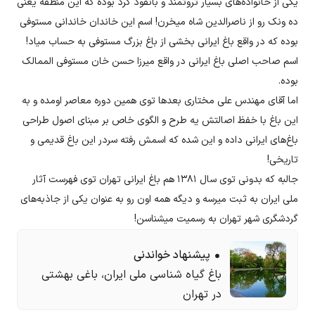
یکی از خانواده‌های بسیار ثروتمند و بانفوذ کرد بوده که این منطقه یعنی
ده ونک رو از ناصرالدین شاه میخرن! اسم این خاندان خاندانی مستوفی
بوده که در واقع باغ ایرانی بخشی از باغ بزرگ مستوفی‌ به حساب میاد!
اسم صاحب اصلی باغ ایرانی در واقع میرزا حسن خان مستوفی الممالک
بوده.
اما آقای مهندس علی مختاری بعدها توی همین دوره معاصر اومده و به
این باغ با خفظ اصالتش یه طرح و الگوی خاص بر مبنای اصول طراحی
باغ‌های ایرانی داده و این شده که اسمش رفته سردر این باغ قدیمی و
تاریخی!
جالبه که بدونی توی سال ۱۳۸۱ هم باغ ایرانی تهران توی فهرست آثار
ملی ایران به ثبت میرسه و دیگه همه اون رو به عنوان یکی از جاذبه‌های
گردشگری شهر تهران به رسمیت میشناسن!
پیشنهاد خواندنی
باغ‌ گیاه‌ شناسی ملی ایران، باغی بهشتی
در تهران