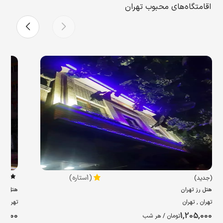
اقامتگاه‌های محبوب تهران
(1ستاره)
(جدید)
4.5
هتل رز تهران
هتل ولی
تهران , تهران
تهران , 
0,000
1,205,000
تومان / هر شب