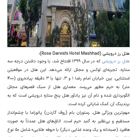
هتل رز درویشی (Rose Darvishi Hotel Mashhad):
هتل رز درویشی
که در سال ۱۳۹۹ افتتاح شد، با وجود داشتن درجه سه
ستاره، تجربه‌ای لوکس و مجلل ارائه می‌دهد. این هتل در موقعیتی
استثنایی، بین خیابان امام رضا ۱ و ۳، تنها با ۳ دقیقه پیاده‌روی (۴۰۰
متر) به حرم مطهر می‌رسد. معماری هتل از سبک قصرهای مجلل
الگوبرداری شده و نام آن نیز یادآور هتل پنج ستاره درویشی است که به
برندینگ آن کمک شایانی کرده است.
مهم‌ترین ویژگی هتل، رستوران بام (روف گاردن) پانوراما با چشم‌انداز
مستقیم و بی‌نظیر به گنبد حرم است. اتاق‌های هتل عمدتاً به صورت
هافبرد (صبحانه و یک وعده غذایی دیگر) با «بوفه طلایی» شامل ۵۰ نوع