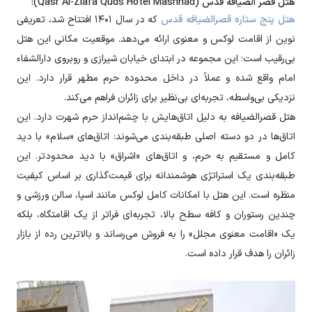
هتل قصر الضیافه قدس (Qasr Al-Ziafa Quds Hotel Mashhad):
هتل پنج ستاره قصرالضیافه قدس
که در سال ۱۴۰۱ افتتاح شد، تعریفی
نوین از اقامت لوکس و معنوی ارائه می‌دهد. موقعیت مکانی این هتل
بی‌رقیب است؛ این مجموعه در ابتدای خیابان شیرازی و روبروی دارالشفاء
امام واقع شده و عملاً در داخل محدوده حرم مطهر قرار دارد. این
نزدیکی بی‌واسطه، تجربه‌ای بی‌نظیر برای زائران فراهم می‌کند.
هتل قصرالضیافه به دلیل اتاق‌هایش با چشم‌انداز حرم شهرت دارد. این
اتاق‌ها در دو دسته اصلی طبقه‌بندی می‌شوند: اتاق‌های «سلام» با دید
کامل و مستقیم به حرم، و اتاق‌های «اشراق» با دید محدودتر. این
طبقه‌بندی یک استراتژی هوشمندانه برای قیمت‌گذاری بر اساس کیفیت
منظره است. این هتل با امکانات کامل لوکس مانند اسپا، سالن ورزشی و
چندین رستوران و کافه سطح بالا، تجربه‌ای فراتر از یک اقامتگاه، بلکه
یک «اقامت معنوی مجلل» را به فروش می‌رساند و بالاترین رده از بازار
زائران را هدف قرار داده است.