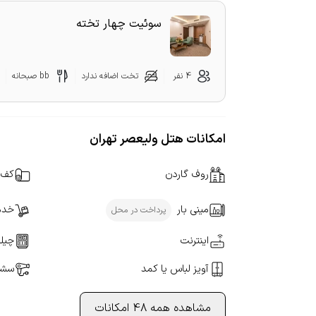
سوئیت چهار تخته
4 نفر
تخت اضافه ندارد
bb صبحانه
امکانات هتل ولیعصر تهران
روف گاردن
کف 
مینی بار
خدما
پرداخت در محل
اینترنت
چیلر
آویز لباس یا کمد
سشو
مشاهده همه 48 امکانات