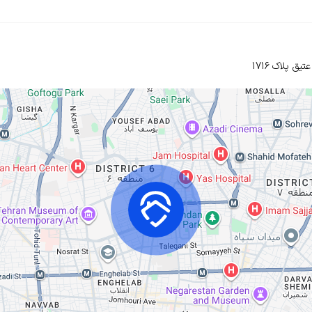
عتیق
پلاک 1716