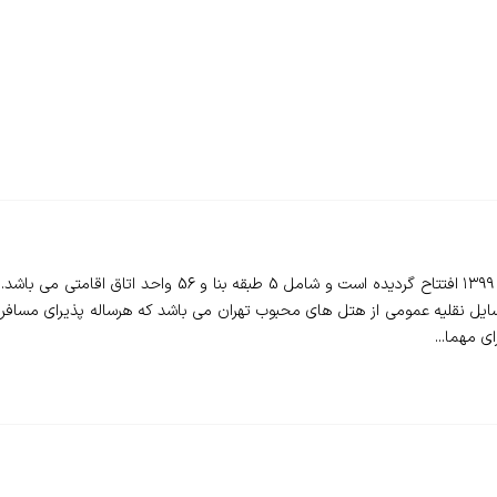
❇️ هتل ولیعصر تهران - Valiasr Hotel - در آذر ماه سال ۱۳۹۹ 
یل نقلیه عمومی از هتل های محبوب تهران می باشد که هرساله پذیرای مسافرا
 مهما...