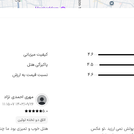
4.6
کیفیت میزبانی
4.5
پاکیزگی هتل
4.6
نسبت قیمت به ارزش
مهری احمدی نژاد
1403/09/26 11:15:07
5.0
اتاق دو تخته توئین
ات در حد هتل 1 ستاره بود به پولش نمی ارزید ،تو عکس
هتل خوب و تمیزی بود ما چندب