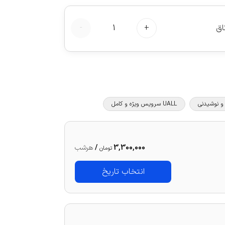
اق
+
1
-
UALL سرویس ویژه و کامل
3,300,000
/
هرشب
تومان
انتخاب تاریخ