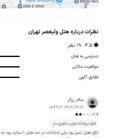
نظرات درباره هتل ولیعصر تهران
4.5
19 نظر
دسترسی به هتل
موقعیت مکانی
تطابق آگهی
سالار زرگر
1404/04/28 15:48:31
2.7
اتاق دوتخته توئین جکوزی دار
اتاق هتل تمیز بود ولی امکان