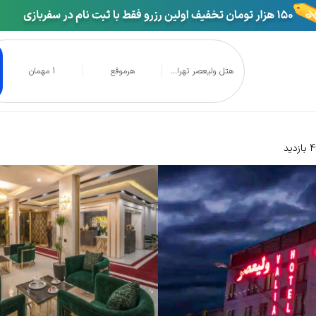
هتل ولیعصر تهرا...
هرموقع
1 مهمان
دید