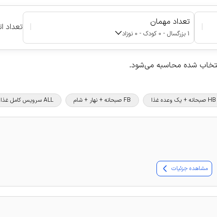
تعداد مهمان
|
|
تعداد ات
1 بزرگسال - 0 کودک - 0 نوزاد
نتخاب شده محاسبه می‌شود.
HB صبحانه + یک وعده غذا
FB صبحانه + نهار + شام
ALL سرویس کامل غذا و نوشیدنی
مشاهده جزئیات