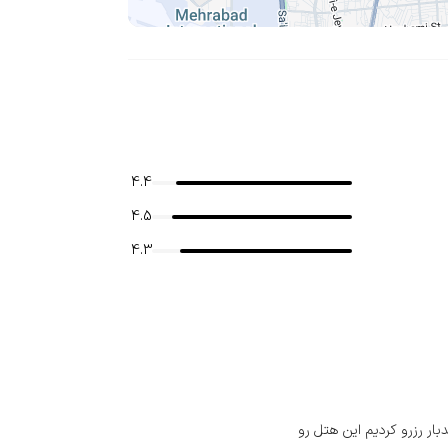
4.4
4.5
4.3
ار رزرو کردیم این هتل رو