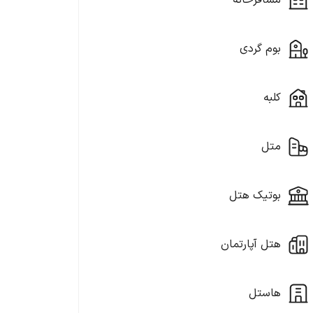
مسافرخانه
بوم گردی
کلبه
متل
بوتیک هتل
هتل آپارتمان
هاستل