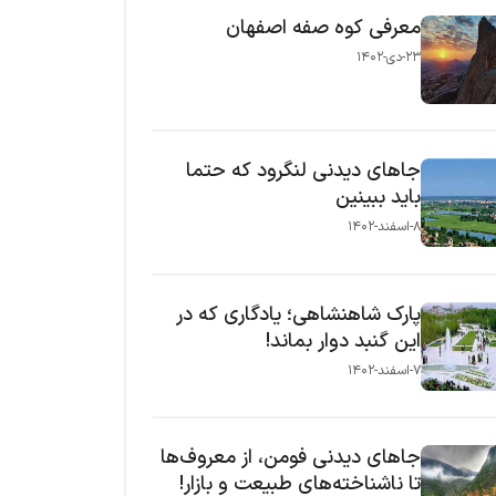
معرفی کوه صفه اصفهان
۲۳-دی-۱۴۰۲
جاهای دیدنی لنگرود که حتما
باید ببینین
۸-اسفند-۱۴۰۲
پارک شاهنشاهی؛ یادگاری که در
این گنبد دوار بماند!
۷-اسفند-۱۴۰۲
جاهای دیدنی فومن، از معروف‌ها
تا ناشناخته‌های طبیعت و بازار!