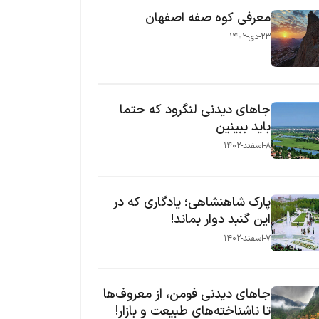
معرفی کوه صفه اصفهان
۲۳-دی-۱۴۰۲
جاهای دیدنی لنگرود که حتما
باید ببینین
۸-اسفند-۱۴۰۲
پارک شاهنشاهی؛ یادگاری که در
این گنبد دوار بماند!
۷-اسفند-۱۴۰۲
جاهای دیدنی فومن، از معروف‌ها
تا ناشناخته‌های طبیعت و بازار!