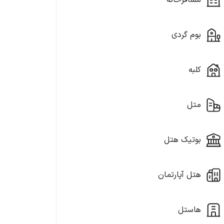
مسافرخانه
بوم گردی
کلبه
متل
بوتیک هتل
هتل آپارتمان
هاستل