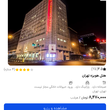
)
25
(
4.5
(
4
ستاره
)
هتل هویزه تهران
صبحانه دارد.
پارکینگ دارد.
ورود حیوانات خانگی مجاز نیست.
تهران
،
تهران
8,470,000
تومان
/
هرشب
مشاهده و رزرو