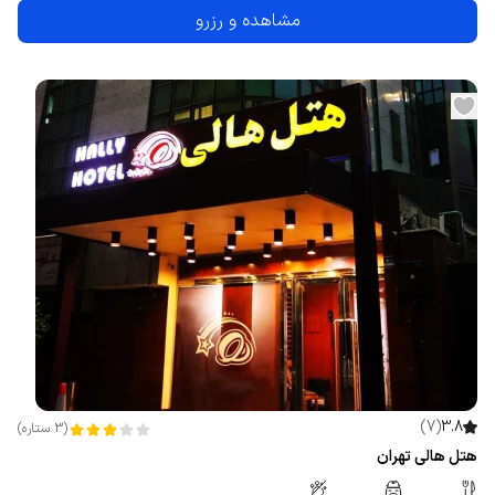
مشاهده و رزرو
)
7
(
3.8
(
3
ستاره
)
هتل هالی تهران