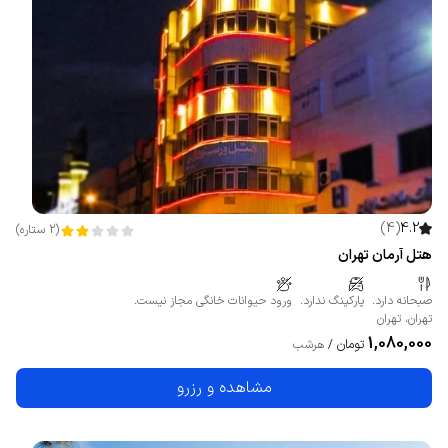
)
4
(
4.2
(
2
ستاره
)
هتل آرمان تهران
صبحانه دارد.
پارکینگ ندارد.
ورود حیوانات خانگی مجاز نیست.
تهران
،
تهران
1,080,000
تومان
/
هرشب
مشاهده و رزرو