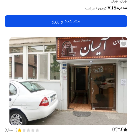
تهران
،
تهران
7,150,000
تومان
/
هرشب
مشاهده و رزرو
)
2
(
3.4
(
1
ستاره
)