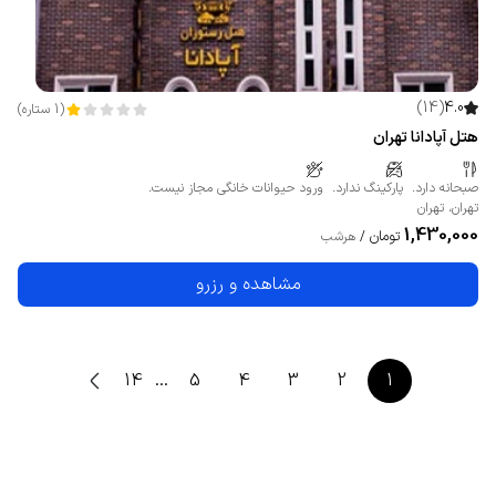
)
14
(
4.0
(
1
ستاره
)
هتل آپادانا تهران
صبحانه دارد.
پارکینگ ندارد.
ورود حیوانات خانگی مجاز نیست.
تهران
،
تهران
1,430,000
تومان
/
هرشب
مشاهده و رزرو
14
…
5
4
3
2
1