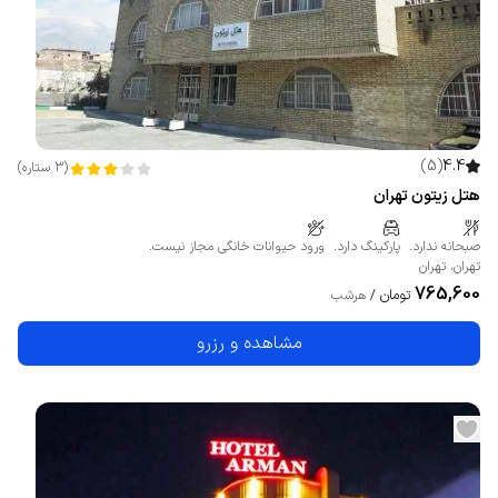
)
5
(
4.4
(
3
ستاره
)
هتل زیتون تهران
صبحانه ندارد.
پارکینگ دارد.
ورود حیوانات خانگی مجاز نیست.
تهران
،
تهران
765,600
تومان
/
هرشب
مشاهده و رزرو