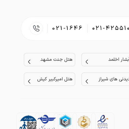
021-1646
۰۲۱-۴۲۵۵۱
بشار اخلمد
هتل جنت مشهد
یدنی های شیراز
هتل امیرکبیر کیش