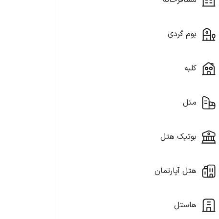
مسافرخانه
بوم گردی
کلبه
متل
بوتیک هتل
هتل آپارتمان
هاستل