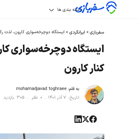
دسته بندی ها
ایستگاه دوچرخه‌سواری کارون، لذت رکا
سفربازی
>
ایرانگردی
>
ایستگاه دوچرخه‌سواری کار
کنار کارون
به قلم:
mohamadjavad toghraee
تاریخ:
۷ آذر ۱۴۰۱
.
0
نظر .
305
بازدید