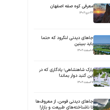
معرفی کوه صفه اصفهان
۲۳-دی-۱۴۰۲
جاهای دیدنی لنگرود که حتما
باید ببینین
۸-اسفند-۱۴۰۲
پارک شاهنشاهی؛ یادگاری که در
این گنبد دوار بماند!
۷-اسفند-۱۴۰۲
جاهای دیدنی فومن، از معروف‌ها
تا ناشناخته‌های طبیعت و بازار!