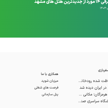
ز جدیدترین هتل های مشهد
لوکس
۲۶-شهریور-۱۴۰۴
ربازی
همکاری با ما
منطقه حفاظت شده رودخانه تجن ساری، طبیعتی بکر و زیبا برای آیندگان
میزبان شوید
ر ایران دیده شد
فرصت های شغلی
تنگه بوچیر هرمزگان؛ مکانی شگفت انگیز در اعماق زمین
پنل سازمانی
برپایی نمایشگاه سراسری صنایع‌دستی در بیرجند