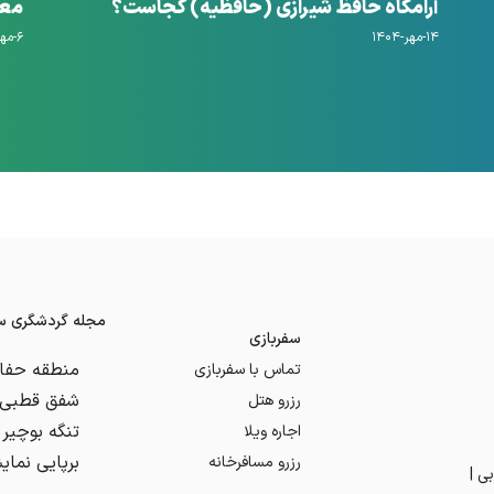
آرامگاه حافظ شیرازی (حافظیه) کجاست؟
معرفی ۱۴ مورد ا
۱۴-مهر-۱۴۰۴
۶-مهر-۱۴۰۴
مجله گردشگری سف
سفربازی
تماس با سفربازی
شفق قطبی د
رزرو هتل
اجاره ویلا
رزرو مسافرخانه
ی |