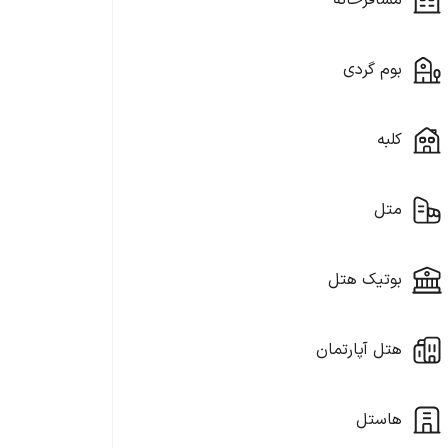
مسافرخانه
بوم گردی
کلبه
متل
بوتیک هتل
هتل آپارتمان
هاستل