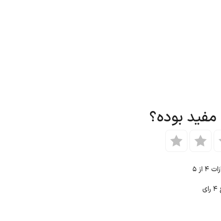
 مفید بوده؟
ازات
۴
از ۵
ع
۴
رای