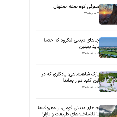
معرفی کوه صفه اصفهان
۲۳-دی-۱۴۰۲
جاهای دیدنی لنگرود که حتما
باید ببینین
۸-اسفند-۱۴۰۲
پارک شاهنشاهی؛ یادگاری که در
این گنبد دوار بماند!
۷-اسفند-۱۴۰۲
جاهای دیدنی فومن، از معروف‌ها
تا ناشناخته‌های طبیعت و بازار!