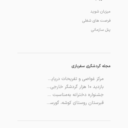
میزبان شوید
فرصت های شغلی
پنل سازمانی
مجله گردشگری سفربازی
مرکز غواصی و تفریحات دریایی نگین ساحل قشم، مجموعه‌ای بینظیر و متنوع برای یه روز به یاد ماندنی!
بازدید ۱۰ هزار گردشگر خارجی از آثار تاریخی فارس
جشنواره دخترانه به‌مناسبت روز صنایع‌دستی
قبرستان روستای کوشه، گورستانی کهن در جزیره‌ی قشم