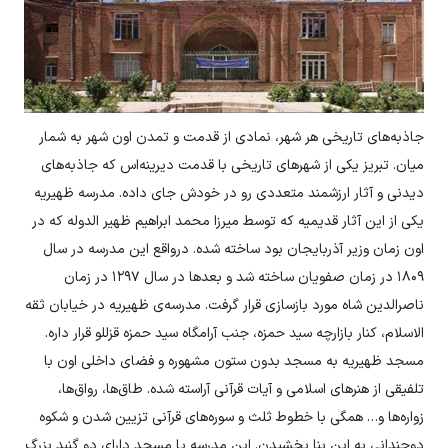
جاذبه‌های تاریخی هر شهر، نمادی از قدمت و تمدن اون شهر به شمار
میان. تبریز یکی از شهرهای تاریخی با قدمت دیرینه‌اس که جاذبه‌های
دیدنی و آثار ارزشمند متعددی رو در خودش جای داده. مدرسه ظهیریه
یکی از این آثار قدیمیه که توسط میرزا محمد ابراهیم ظهیر الدوله که در
اون زمان وزیر آذربایجان بود ساخته شده. درواقع این مدرسه در سال
۱۸۰۹ در زمان صفویان ساخته شد و بعدها در سال ۱۲۹۷ در زمان
ناصرالدین شاه مورد بازسازی قرار گرفت. مدرسه‌ی ظهیریه در خیابان ثقه
الاسلام، کنار بازارچه سید حمزه، جنب آرامگاه سید حمزه قزللو قرار داره.
مسجد ظهیریه به مسجد بدون ستون مشهوره و فضای داخلی اون با
تلفیقی از هنرهای اسلامی و آیات قرآنی آراسته شده. طاق‌ها، رواق‌ها،
زواره‌ها و… همگی با خطوط ثلث و سوره‌های قرآنی تزیین شدن و شکوه
دوچندانی به این بنا بخشیدن. این مدرسه یا مسجد دارای دو گنبد بزرگ