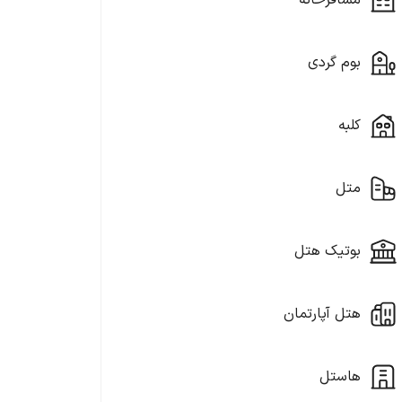
مسافرخانه
بوم گردی
کلبه
متل
بوتیک هتل
هتل آپارتمان
هاستل