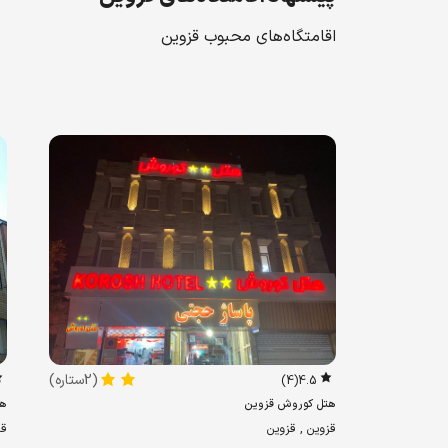
اقامتگاه‌های محبوب قزوین
(2ستاره)
(4)
4.5
هتل کوروش قزوین
هت
قزوین , قزوین
قز