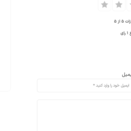
ازات
۵
از ۵
ع
۱
رای
یمیل