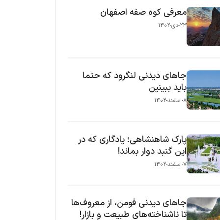
معرفی کوه صفه اصفهان
۲۳-دی-۱۴۰۲
جاهای دیدنی لنگرود که حتما
باید ببینین
۸-اسفند-۱۴۰۲
پارک شاهنشاهی؛ یادگاری که در
این گنبد دوار بماند!
۷-اسفند-۱۴۰۲
جاهای دیدنی فومن، از معروف‌ها
تا ناشناخته‌های طبیعت و بازار!