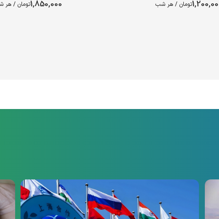
1,850,000
1,200,0
تومان / هر شب
تومان / هر 