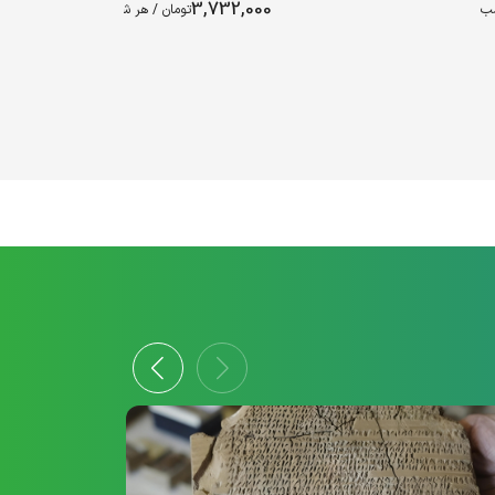
3,732,000
شب
تومان / هر شب