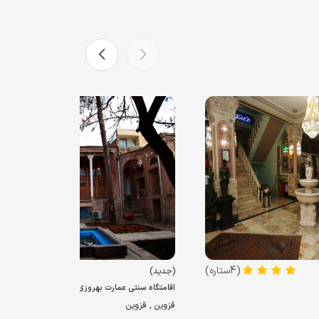
(4ستاره)
(3ستاره)
(جدید)
اقامتگاه سنتی عمارت بهروزی قزوین
قزوین , قزوین