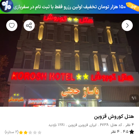
9
/
1
هتل کوروش قزوین
4 نظر
کد هتل: 6738
ایران
,
قزوین
,
قزوین
1281 بازدید
4.5
4 نظر
(
2
ستاره
)