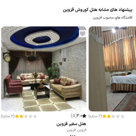
پیشنهاد های مشابه هتل کوروش قزوین
اقامتگاه های محبوب قزوین
)
5
(
4.0
(
2
ستاره
)
(
2
ستاره
)
هتل سفیر قزوین
قزوین
،
قزوین