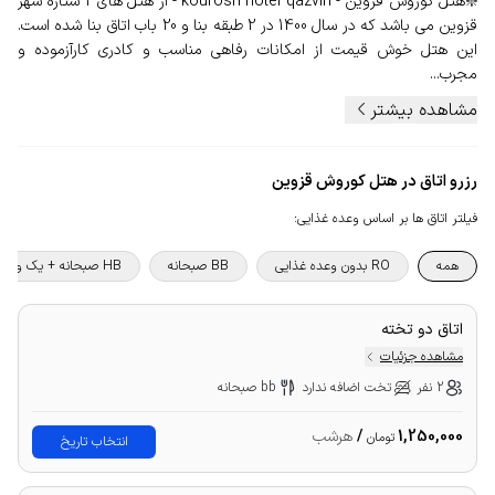
❇️هتل کوروش قزوین - kourosh hotel qazvin - از هتل های 2 ستاره شهر
قزوین می باشد که در سال 1400 در 2 طبقه بنا و 20 باب اتاق بنا شده است.
این هتل خوش قیمت از امکانات رفاهی مناسب و کادری کارآزموده و
مجرب...
مشاهده بیشتر
رزرو اتاق در هتل کوروش قزوین
فیلتر اتاق ها بر اساس وعده غذایی
:
همه
RO بدون وعده غذایی
BB صبحانه
HB صبحانه + یک وعده غذا
اتاق دو تخته
مشاهده جزئیات
2 نفر
تخت اضافه ندارد
bb صبحانه
1,250,000
/
هرشب
تومان
انتخاب تاریخ