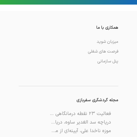
همکاری با ما
میزبان شوید
فرصت های شغلی
پنل سازمانی
مجله گردشگری سفربازی
فعالیت ۲۳ نقطه درمانگاهی در مسیر نجف – کربلا
دریاچه سد الغدیر ساوه، دریاچه ای با آب و هوایی ناب
موزه ناخدا علی، آیینه‌ای از میراث گذشتگان در جزیره‌ی قشم!