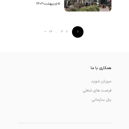
۵-اردیبهشت-۱۴۰۲
>
26
…
3
2
1
همکاری با ما
میزبان شوید
فرصت های شغلی
پنل سازمانی