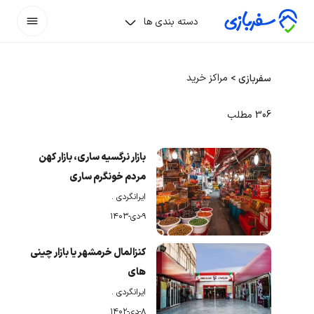
ئئوو
دسته بندی ها
مراکز خرید
سفربازی
>
306 مطلب
بازار نرگسیه ساری، بازار کهن
مردم خونگرم ساری
ایرانگردی
.
۹-دی-۱۴۰۳
کنزالمال خرمشهر یا بازار چینی
های
ایرانگردی
.
۸-دی-۱۴۰۲