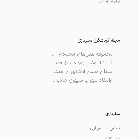
پنل سازمانی
مجله گردشگری سفربازی
مجموعه هتل‌های زنجیره‌ای کریستیانو رونالدو
آب انبار وکیل (موزه آب)، قدیمی، زیبا و خنک!
میدان حسن ‌آباد تهران، میدانی قدیمی با نمایی آرامش بخش
آرامگاه سهراب سپهری جاذبه دیدنی مشهد اردهال
سفربازی
تماس با سفربازی
رزرو هتل