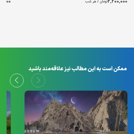
8,000
2,200,000
تومان / هر شب
ممکن است به این مطالب نیز علاقه‌مند باشید