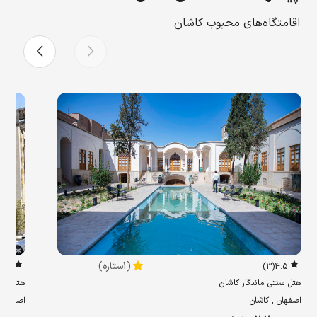
اقامتگاه‌های محبوب کاشان
(1ستاره)
3.8
(3)
4.5
هتل سنتی ماندگار کاشان
هتل وند
اصفهان , کاشان
اصفهان 