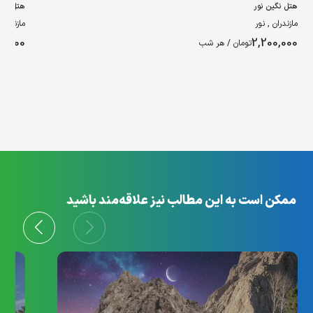
هتل نگین نور
هتل کیان
مازندران , نور
مازندران 
0,000
2,200,000
تومان / هر شب
ممکن است به این مطالب نیز علاقه‌مند باشید