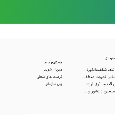
ربازی
همکاری با ما
گردنه و قله تته، شگفت‌انگیزترین مسیر ایران
میزبان شوید
قره تپه باستانی قمرود، منطقه‌ای با بیش از ۱۲ هزار سال قدمت
فرصت های شغلی
دروازه تهران قدیم، اثری ارزشمند از عهد قاجار
پنل سازمانی
خانه موزه سیمین دانشور و جلال آل احمد، موزه‌ای برای دوستداران ادب