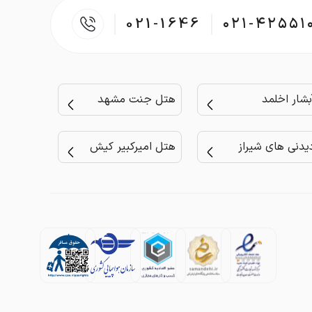
021-1646
۰۲۱-۴۲۵۵۱
بشار اخلمد
هتل جنت مشهد
یدنی های شیراز
هتل امیرکبیر کیش