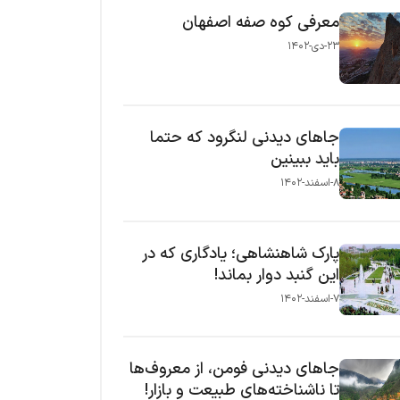
معرفی کوه صفه اصفهان
۲۳-دی-۱۴۰۲
جاهای دیدنی لنگرود که حتما
باید ببینین
۸-اسفند-۱۴۰۲
پارک شاهنشاهی؛ یادگاری که در
این گنبد دوار بماند!
۷-اسفند-۱۴۰۲
جاهای دیدنی فومن، از معروف‌ها
تا ناشناخته‌های طبیعت و بازار!