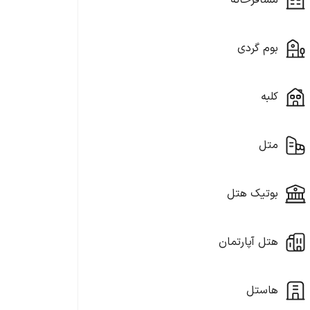
مسافرخانه
بوم گردی
کلبه
متل
بوتیک هتل
هتل آپارتمان
هاستل