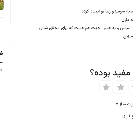
ار سرسبز و زیبا رو ایجاد کرده.
زو‌ها میشن و به همین جهت هم هست که برای محقق شدن
میزنن.
خد
سف
 مفید بوده؟
اق
ازات
۵
از ۵
ع
۱
رای