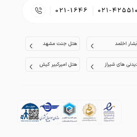
021-1646
۰۲۱-۴۲۵۵۱
بشار اخلمد
هتل جنت مشهد
یدنی های شیراز
هتل امیرکبیر کیش