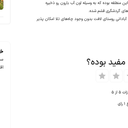
ین منطقه بوده که به وسیله اون آب بارون رو ذخیره
به‌های گردشگری قشم شده.
ی آبادانی روستای لافت بدون وجود چاه‌های تلا امکان پذیر
خد
 مفید بوده؟
سف
اق
ازات
۵
از ۵
ع
۱
رای