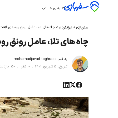
دسته بندی ها
چاه های تلا، عامل رونق روستای لافت
سفربازی
>
ایرانگردی
>
چاه های تلا، عامل رونق رو
به قلم:
mohamadjavad toghraee
تاریخ:
۵ شهریور ۱۴۰۱
.
0
نظر .
50
بازدی