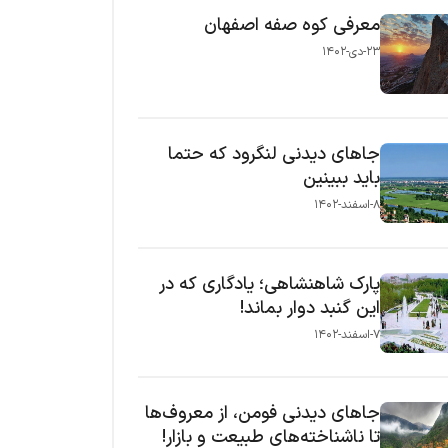
معرفی کوه صفه اصفهان
۲۳-دی-۱۴۰۲
جاهای دیدنی لنگرود که حتما
باید ببینین
۸-اسفند-۱۴۰۲
پارک شاهنشاهی؛ یادگاری که در
این گنبد دوار بماند!
۷-اسفند-۱۴۰۲
جاهای دیدنی فومن، از معروف‌ها
تا ناشناخته‌های طبیعت و بازار!