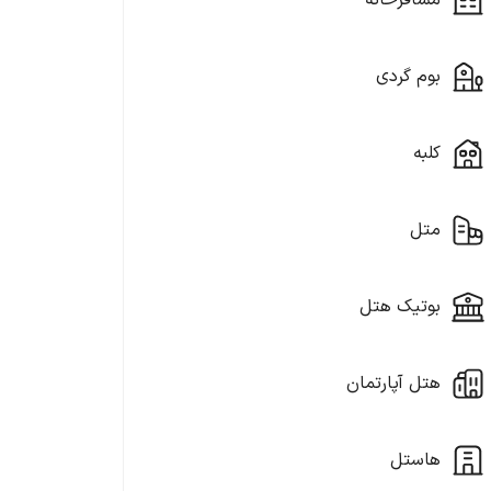
مسافرخانه
بوم گردی
کلبه
متل
بوتیک هتل
هتل آپارتمان
هاستل