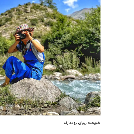
طبیعت زیبای رودبارک