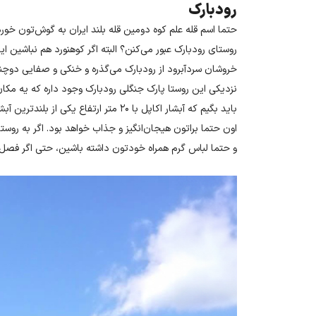
رودبارک
حتما اسم قله علم کوه دومین قله بلند ایران به گوش‌تون خورد
روستای رودبارک عبور می‌کنن؟ البته اگر کوهنورد هم نباشین ا
خروشان سردآبرود از رودبارک می‌گذره و خنکی و صفایی دوچند
نزدیکی این روستا پارک جنگلی رودبارک وجود داره که یه مکان
باید بگیم که آبشار اکاپل با ۲۰ متر ارتفاع
اون حتما براتون هیجان‌انگیز و جذاب خواهد بود. اگر به روس
و حتما لباس گرم همراه خودتون داشته باشین، حتی اگر فصل