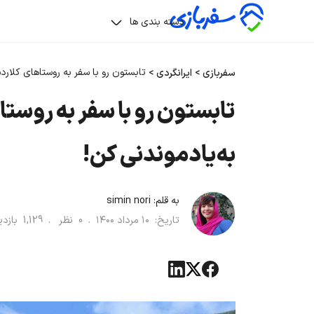
دسته بندی ها
تابستون رو با سفر به روستاهای کلارد
سفربازی
>
ایرانگردی
>
تابستون رو با سفر به روست
به‌یادموندنی کن!
به قلم:
simin nori
تاریخ:
۱۰ مرداد ۱۴۰۰
.
0
نظر .
1,129
بازد