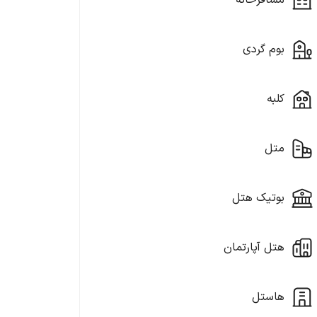
مسافرخانه
بوم گردی
کلبه
متل
بوتیک هتل
هتل آپارتمان
هاستل