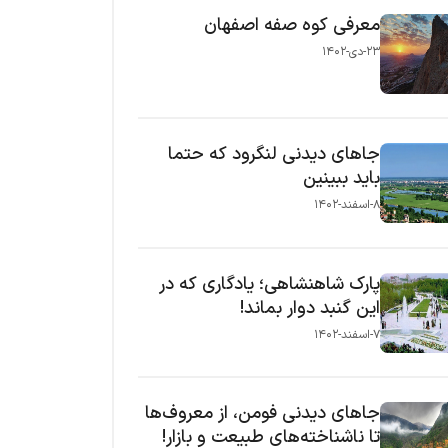
معرفی کوه صفه اصفهان
۲۳-دی-۱۴۰۲
جاهای دیدنی لنگرود که حتما
باید ببینین
۸-اسفند-۱۴۰۲
پارک شاهنشاهی؛ یادگاری که در
این گنبد دوار بماند!
۷-اسفند-۱۴۰۲
جاهای دیدنی فومن، از معروف‌ها
تا ناشناخته‌های طبیعت و بازار!