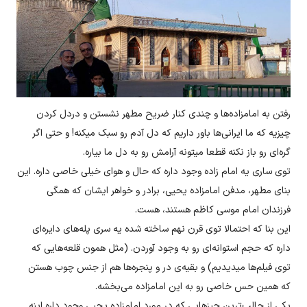
رفتن به امامزاده‌ها و چندی کنار ضریح مطهر نشستن و دردل کردن
چیزیه که ما ایرانی‌ها باور داریم که دل آدم رو سبک میکنه! و حتی اگر
گره‌ای رو باز نکنه قطعا میتونه آرامش رو به دل ما بیاره.
توی ساری یه امام زاده وجود داره که حال و هوای خیلی خاصی داره. این
بنای مطهر، مدفن امامزاده یحیی، برادر و خواهر ایشان که همگی
فرزندان امام موسی کاظم هستند، هست.
این بنا که احتمالا توی قرن نهم ساخته شده یه سری پله‌های دایره‌ای
داره که حجم استوانه‌ای رو به وجود آوردن. (مثل همون قلعه‌هایی که
توی فیلم‌ها میدیدیم) و بقیه‌ی در و پنجره‌ها هم از جنس چوب هستن
که همین حس خاصی رو به این امامزاده می‌بخشه.
یکی از جالب‌ترین چیزهایی که در مورد امامزاده یحیی وجود داره اینه