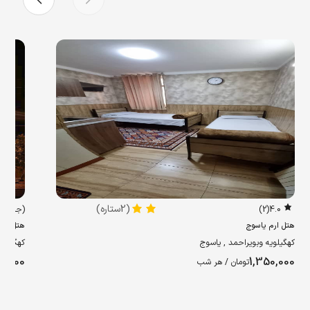
(2ستاره)
4.0
(2)
(جدید)
هتل ارم یاسوج
هتل اتا
کهگیلویه وبویراحمد , یاسوج
کهگیلوی
0,000
1,350,000
تومان / هر شب