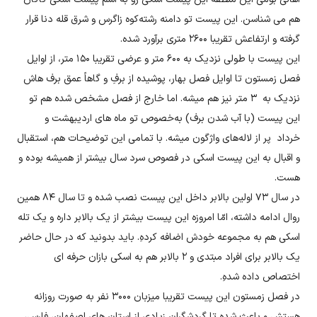
هم می شناسن. این پیست تو دامنه‌ رشته‌کوه زاگرس و شرق قله‌ دنا قرار
گرفته و ارتفاعش تقریبا ۲۶۰۰ متری برآورد شده.
این پیست با طولی نزدیک به ۶۰۰ متر و عرضی تقریبا ۱۵۰ متر، از اوایل
فصل زمستون تا اوایل فصل بهار، پوشیده از برفِ و گاهاً عمق برف هاش
نزدیک به ۳ متر نیز هم میشه. اما خارج از فصل مشخص شده هم تو
این پیست (با آب شدن برف) به‌خصوص تو ماه های اردیبهشت و
خرداد پر از لاله‌های واژگون میشه. با تمامی این توضیحات هم، استقبال
و اقبال به این پیست اسکی در فصوص سرد سال بیشتر از همیشه بوده و
هست.
در سال ۷۳ اولین بالابر داخل این پیست نصب شده و تا سال ۸۴ همین
روال ادامه داشته، امّا امروزه این پیست بیشتر از یک بالابر داره و یک تله
اسکی هم به مجموعه خودش اضافه کردهِ. باید بدونید که در حال حاضر
یک بالابر برای افراد مبتدی و ۲ بالابر هم به اسکی بازان حرفه ای
اختصاص داده شدهِ.
در فصل زمستون این پیست تقریبا میزبان ۳۰۰۰ نفر به صورت روزانه
هستش و باعث شده تا گردشگران زیادی از استان های اصفهان، فارس،