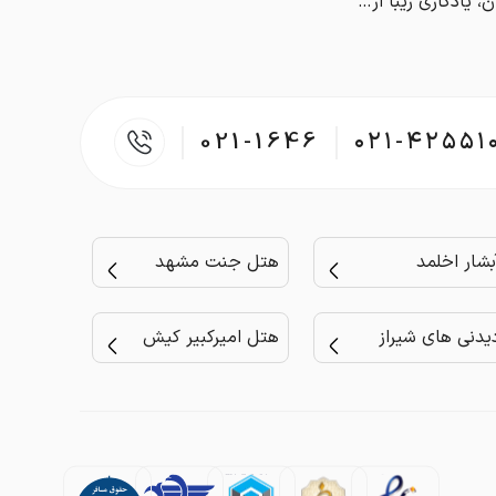
مسجد افغان‌، یادگاری زیبا از عهد افشاریان
021-1646
۰۲۱-۴۲۵۵۱
بشار اخلمد
هتل جنت مشهد
یدنی های شیراز
هتل امیرکبیر کیش