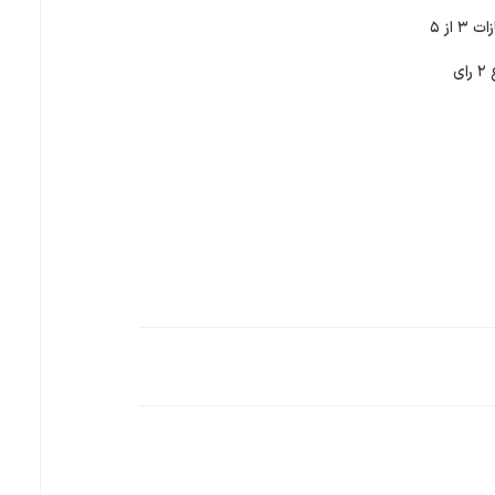
زات
۳
از ۵
ع
۲
رای