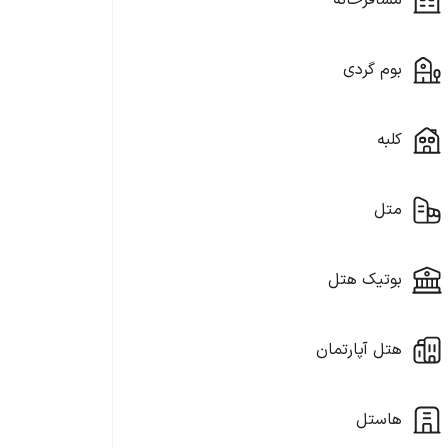
مسافرخانه
بوم گردی
کلبه
متل
بوتیک هتل
هتل آپارتمان
هاستل