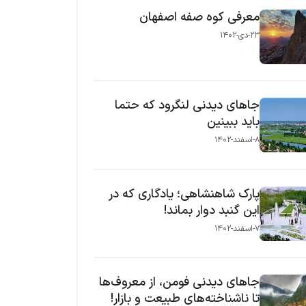
معرفی کوه صفه اصفهان
۲۳-دی-۱۴۰۲
جاهای دیدنی لنگرود که حتما
باید ببینین
۸-اسفند-۱۴۰۲
پارک شاهنشاهی؛ یادگاری که در
این گنبد دوار بماند!
۷-اسفند-۱۴۰۲
جاهای دیدنی فومن، از معروف‌ها
تا ناشناخته‌های طبیعت و بازار!