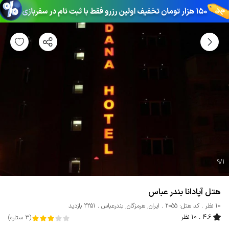
9
/
1
هتل آپادانا بندر عباس
10 نظر
کد هتل: 2055
ایران
,
هرمزگان
,
بندرعباس
2251 بازدید
4.6
10 نظر
(
3
ستاره
)