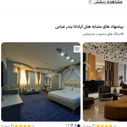
مشاهده بیشتر
پیشنهاد های مشابه هتل آپادانا بندر عباس
اقامتگاه های محبوب بندرعباس
)
2
(
4.8
(
4
ستاره
)
(
4
ستاره
)