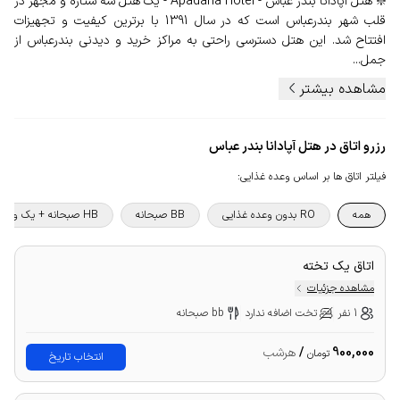
❇️ هتل آپادانا بندر عباس - Apadana Hotel - یک هتل سه ستاره و مجهز در
قلب شهر بندرعباس است که در سال 1391 با برترین کیفیت و تجهیزات
افتتاح شد. این هتل دسترسی راحتی به مراکز خرید و دیدنی بندرعباس از
جمل...
مشاهده بیشتر
رزرو اتاق در هتل آپادانا بندر عباس
فیلتر اتاق ها بر اساس وعده غذایی
:
همه
RO بدون وعده غذایی
BB صبحانه
HB صبحانه + یک وعده غذا
اتاق یک تخته
مشاهده جزئیات
1 نفر
تخت اضافه ندارد
bb صبحانه
900,000
/
هرشب
تومان
انتخاب تاریخ