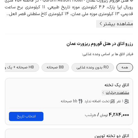
❇️ هتل قوروم ریزورت عمان - Qurom Resort Hotel - در فاصله 750 متری
رویال اپرا پارک، 4.6 کیلومتری موزه تاریخ طبیعی، 11 کیلومتری برج ساعت
قدیمی، 13 کیلومتری موزه ملی عمان، 14 کیلومتری کاخ سلطنتی قصر العل...
مشاهده بیشتر
رزرو اتاق در هتل قوروم ریزورت عمان
فیلتر اتاق ها بر اساس وعده غذایی
:
همه
RO بدون وعده غذایی
BB صبحانه
HB صبحانه + یک وعده غذا
اتاق یک تخته
مشاهده جزئیات
1 نفر
تخت اضافه ندارد
bb صبحانه
4,284,000
/
هرشب
تومان
انتخاب تاریخ
اتاق دو تخته تویین