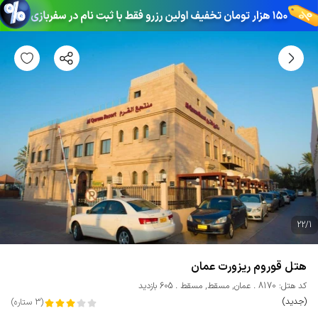
22
/
1
هتل قوروم ریزورت عمان
کد هتل: 8170
عمان
,
مسقط
,
مسقط
605 بازدید
(جدید)
(
3
ستاره
)