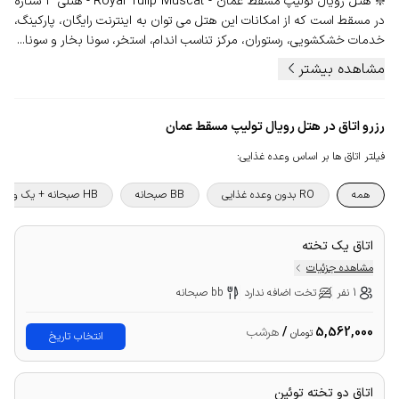
❇️ هتل رویال تولیپ مسقط عمان - Royal Tulip Muscat - هتلی 4 ستاره
در مسقط است که از امکانات این هتل می توان به اینترنت رایگان، پارکینگ،
خدمات خشکشویی، رستوران، مرکز تناسب اندام، استخر، سونا بخار و سونا...
مشاهده بیشتر
رزرو اتاق در هتل رویال تولیپ مسقط عمان
فیلتر اتاق ها بر اساس وعده غذایی
:
همه
RO بدون وعده غذایی
BB صبحانه
HB صبحانه + یک وعده غذا
اتاق یک تخته
مشاهده جزئیات
1 نفر
تخت اضافه ندارد
bb صبحانه
5,562,000
/
هرشب
تومان
انتخاب تاریخ
اتاق دو تخته توئین