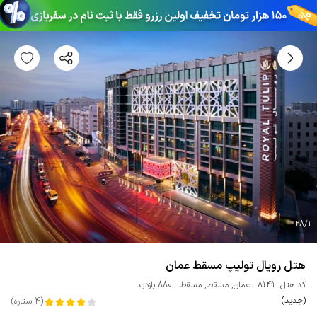
28
/
1
هتل رویال تولیپ مسقط عمان
کد هتل: 8141
عمان
,
مسقط
,
مسقط
880 بازدید
(جدید)
(
4
ستاره
)