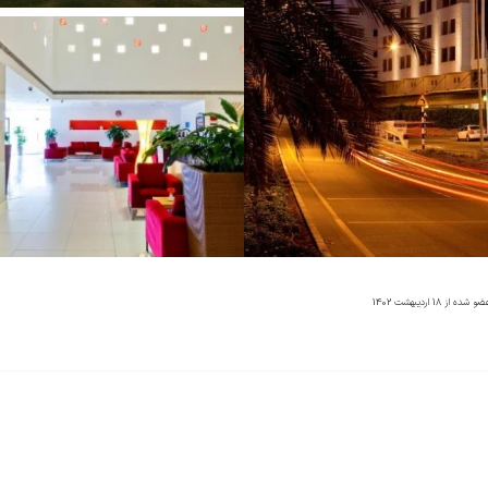
ضو شده از
18 اردیبهشت 1402