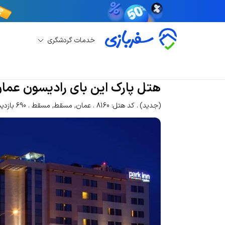
خدمات گردشگری
رزرو هتل
رزرو هتل مسقط
هتل پارک این بای را
هتل پارک این بای رادیسون عما
(جدید)
کد هتل: 8160
عمان
,
مسقط
,
مسقط
690 بازدید