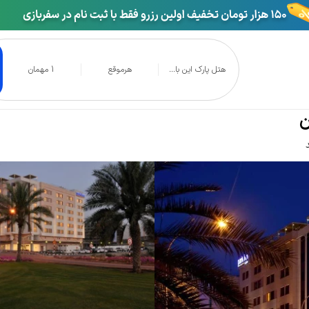
هتل پارک این با...
هرموقع
1 مهمان
دیسون عمان
ن