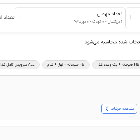
تعداد مهمان
|
|
تعداد ات
1 بزرگسال - 0 کودک - 0 نوزاد
نتخاب شده محاسبه می‌شود.
HB صبحانه + یک وعده غذا
FB صبحانه + نهار + شام
ALL سرویس کامل غذا و نوشیدنی
مشاهده جزئیات