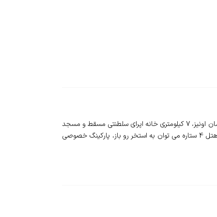
❇️ هتل پارک این بای رادیسون عمان - Park Inn By Radisson - هتل پارک این بای رادیسون هتلی 4 ستاره که در 600 متری مرکز خرید عمان اونیز، 7 کیلومتری خانه اپرای سلطنتی مسقط و مسجد
جامع سلطان قابوس است همچنین نزدیکترین فرودگاه، فرودگاه بین المللی مسقط است که در 15 کیلومتری آن قرار دارد. از امکانات این هتل 4 ستاره می توان به استخر رو باز، پارکینگ خصوصی