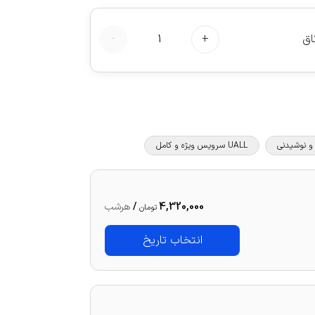
اق
+
1
-
UALL سرویس ویژه و کامل
4,320,000
/
هرشب
تومان
انتخاب تاریخ