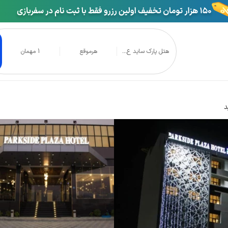
هتل پارک ساید ع...
هرموقع
1 مهمان