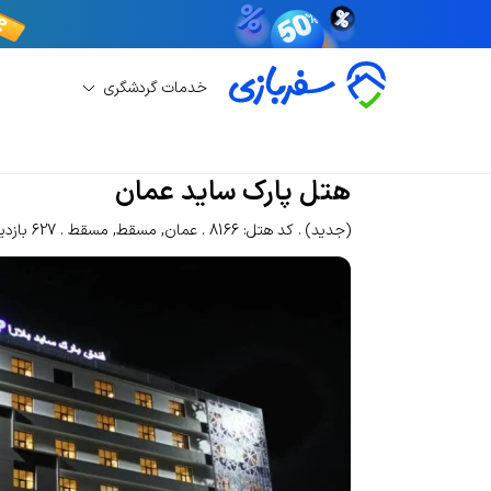
خدمات گردشگری
رزرو هتل
رزرو هتل مسقط
هتل پارک ساید عمان
هتل پارک ساید عمان
(جدید)
کد هتل: 8166
عمان
,
مسقط
,
مسقط
627 بازدید