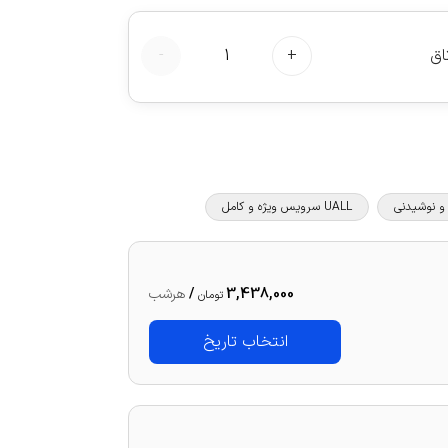
اق
+
1
-
UALL سرویس ویژه و کامل
3,438,000
/
هرشب
تومان
انتخاب تاریخ