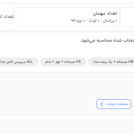
تعداد مهمان
|
|
تعداد ات
1 بزرگسال - 0 کودک - 0 نوزاد
نتخاب شده محاسبه می‌شود.
HB صبحانه + یک وعده غذا
FB صبحانه + نهار + شام
ALL سرویس کامل غذا و نوشیدنی
مشاهده جزئیات