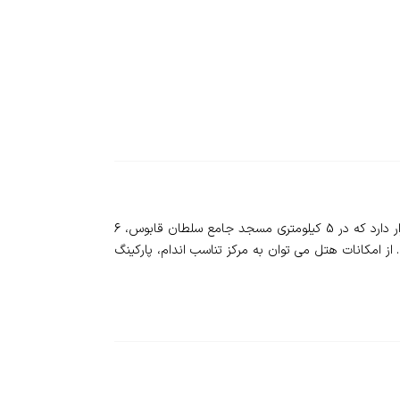
❇️ هتل پارک ساید عمان - Parkside Hotel - در منطقه محبوب برای اسکی و دوچرخه سواری هتلی 3 ستاره به اسم هتل پارک ساید قرار دارد که در 5 کیلومتری مسجد جامع سلطان قابوس، 6
رودگاه بین المللی مسقط قرار گرفته است. از امکانات هتل می توان به مرکز تناسب اندام، پارکینگ