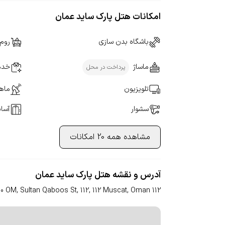
امکانات هتل پارک ساید عمان
باشگاه بدن سازی
روم
ماساژ
خدم
پرداخت در محل
تلویزیون
ماهو
سشوار
آسان
مشاهده همه 20 امکانات
آدرس و نقشه هتل پارک ساید عمان
00 OM, Sultan Qaboos St, 112, 112 Muscat, Oman
112