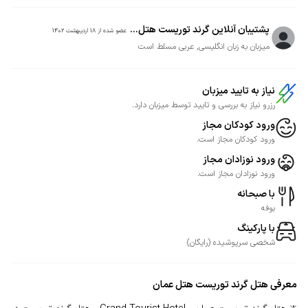
پشتیبان آنلاین گرند توریست هتل...
عضو شده از
18 اردیبهشت 1402
میزبان به زبان انگلیسی, عربی مسلط است
نیاز به تایید میزبان
رزرو نیاز به بررسی و تایید توسط میزبان دارد.
ورود کودکان مجاز
ورود کودکان مجاز است.
ورود نوزادان مجاز
ورود نوزادان مجاز است.
با صبحانه
بوفه
با پارکینگ
شخصی
سرپوشیده
(
رایگان
)
معرفی
هتل گرند توریست هتل عمان