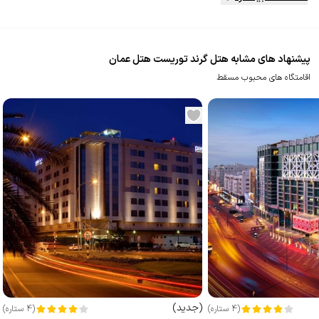
پیشنهاد های مشابه هتل گرند توریست هتل عمان
اقامتگاه های محبوب مسقط
(
جدید
)
(
4
ستاره
)
(
4
ستاره
)