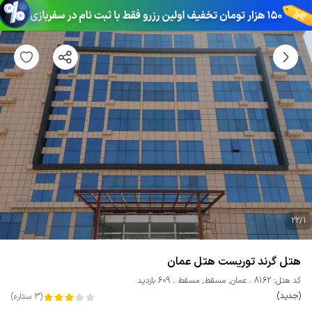
22
/
1
هتل گرند توریست هتل عمان
کد هتل: 8162
عمان
,
مسقط
,
مسقط
609 بازدید
(جدید)
(
3
ستاره
)