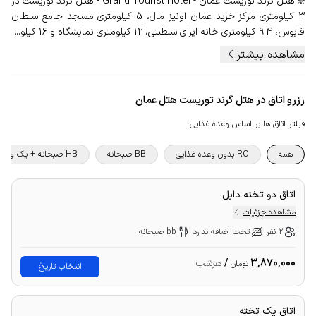
❇️ هتل گرند توریست عمان - Grand Tourist Hotel - هتل گرند توریست در
3 کیلومتری مرکز خرید عمان اونیز مال، 5 کیلومتری مسجد جامع سلطان
قابوس، 9.4 کیلومتری خانه اپرای سلطنتی، 12 کیلومتری نمایشگاه و 16 کیلو...
مشاهده بیشتر
رزرو اتاق در هتل گرند توریست هتل عمان
فیلتر اتاق ها بر اساس وعده غذایی
:
همه
RO بدون وعده غذایی
BB صبحانه
HB صبحانه + یک وعده غذا
اتاق دو تخته دابل
مشاهده جزئیات
2 نفر
تخت اضافه ندارد
bb صبحانه
3,870,000
/
هرشب
تومان
انتخاب تاریخ
اتاق یک تخته