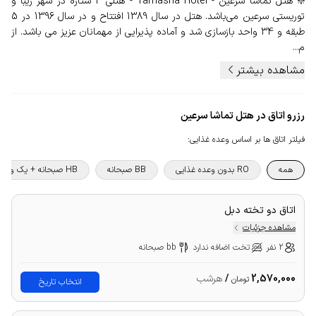
❇️ هتل تماشا سرعین - Tamasha Hotel - هتلی 4 ستاره در شهر زیبا و
توریستی سرعین می‌باشد. هتل در سال 1389 افتتاح و در سال 1396 در 5
طبقه و 34 واحد بازسازی شد و آماده پذیرایی از مهمانان عزیز می باشد. از
م...
مشاهده بیشتر
رزرو اتاق در هتل تماشا سرعین
فیلتر اتاق ها بر اساس وعده غذایی
:
همه
RO بدون وعده غذایی
BB صبحانه
HB صبحانه + یک وعده غذا
اتاق دو تخته دبل
مشاهده جزئیات
2 نفر
تخت اضافه ندارد
bb صبحانه
2,570,000
/
هرشب
تومان
انتخاب تاریخ