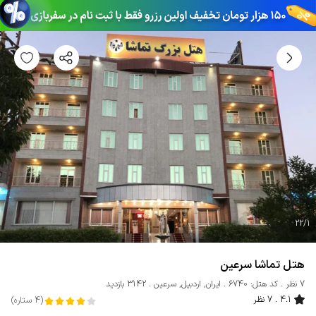
22
/
1
هتل تماشا سرعین
7 نظر
کد هتل: 6740
ایران
,
اردبیل
,
سرعین
3142 بازدید
4.1
7 نظر
(
4
ستاره
)