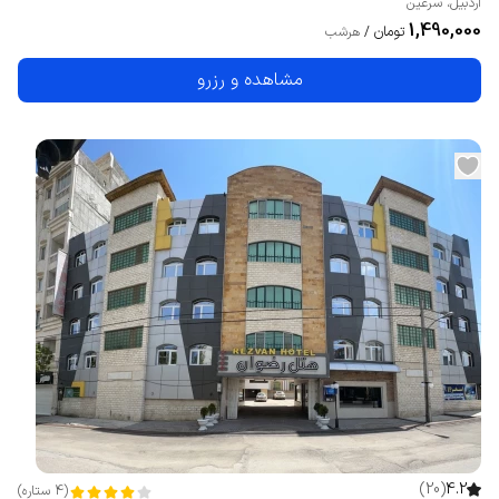
اردبیل
،
سرعین
1,490,000
تومان
/
هرشب
مشاهده و رزرو
)
20
(
4.2
(
4
ستاره
)