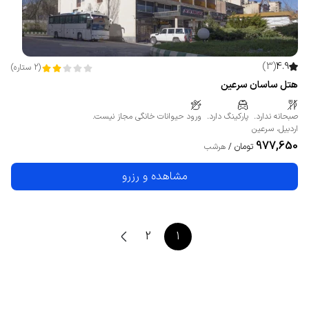
)
3
(
4.9
(
2
ستاره
)
هتل ساسان سرعین
صبحانه ندارد.
پارکینگ دارد.
ورود حیوانات خانگی مجاز نیست.
اردبیل
،
سرعین
977,650
تومان
/
هرشب
مشاهده و رزرو
2
1