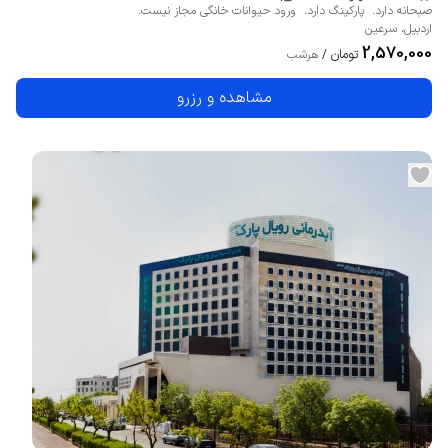
صبحانه دارد.
پارکینگ دارد.
ورود حیوانات خانگی مجاز نیست.
اردبیل
،
سرعین
2,570,000
تومان
/
هرشب
مشاهده و رزرو