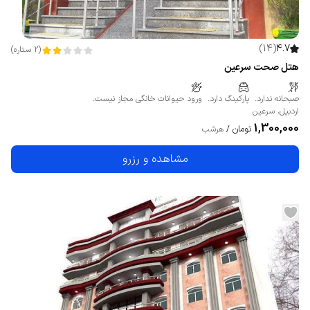
)
14
(
4.7
(
2
ستاره
)
هتل صحت سرعین
صبحانه ندارد.
پارکینگ دارد.
ورود حیوانات خانگی مجاز نیست.
اردبیل
،
سرعین
1,300,000
تومان
/
هرشب
مشاهده و رزرو