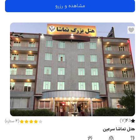
مشاهده و رزرو
)
7
(
4.1
(
4
ستاره
)
هتل تماشا سرعین