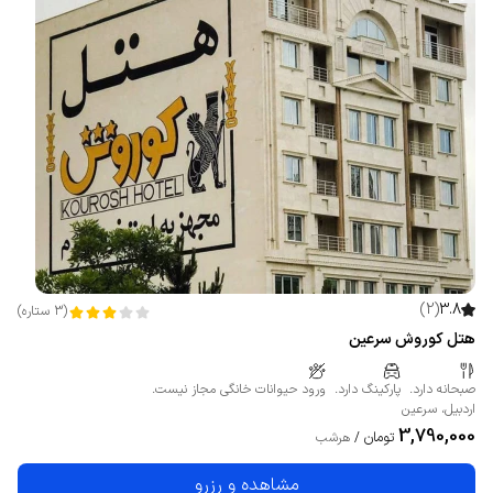
)
2
(
3.8
(
3
ستاره
)
هتل کوروش سرعین
صبحانه دارد.
پارکینگ دارد.
ورود حیوانات خانگی مجاز نیست.
اردبیل
،
سرعین
3,790,000
تومان
/
هرشب
مشاهده و رزرو