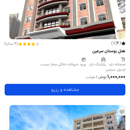
)
7
(
4.1
(
4
ستاره
)
هتل بوستان سرعین
صبحانه دارد.
پارکینگ دارد.
ورود حیوانات خانگی مجاز نیست.
اردبیل
،
سرعین
1,000,000
تومان
/
هرشب
مشاهده و رزرو