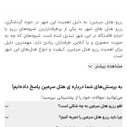
رزرو هتل سرعین؛ به دلیل اهمیت این شهر در حوزه گردشگری،
رزرو هتل های شهر به یکی از پرطرفدارترین شیوه‌های رزرو یا
اجاره اقامتگاه در این شهر تبدیل شده است. شیوه‌های که چه به
صورت حضوری و یا آنلاین طرفداران زیادی دارد. مهمترین دلیل
برای اهمیت رزرو هتل سرعین، کیفیت و تنوع هتل‌های این شهر
است.
هتل‌های این منطقه علاوه بر اینکه طبق قوانین معتبر صنعت
مشاهده بیشتر
هتلداری تنوع زیادی دارند، در خصوص تعداد ستاره‌ها و امکانات
رفاهی نیز دارای گزینه‌های متعددی هستند که دست مهمان را
برای انتخاب بهترین اقامتگاه باز می‌گذارد.
به پرسش‌های شما درباره ی هتل سرعین پاسخ داده‌ایم!
تنوع هتل‌های این شهر به اینجا ختم نمی‌شود. در موارد متعدد
شما با کمی صرف زمان و جستجو می‌توانید هتل‌هایی را پیدا
می‌توانید سوالات خود را از پشتیبانی بپرسید!
کنید که تعداد ستاره کمی دارند، اما نسبت به هتل‌های پرستاره
لغو رزرو هتل سرعین به چه شکلی است؟
خدمات بهتر و با کیفیت‌تری ارائه می‌کنند. همچنین هتل‌های
قوانین لغو رزرو هتل این شهر به صورت ثابت برای تمامی هتل قابل ارائه
این شهر با در نظر گرفتن شرایط مسافرین بهترین گزینه‌های
چرا باید رزرو هتل سرعین را تجربه کنیم؟
نیست. حتما در زمان رزرو هتل مورد نظر خود به قوانین لغو توجه کنید.
پیشنهادی را در اختیار آنان قرار می‌دهند تا متناسب با نیاز خود
بافت سنتی و جذاب این شهر، غذاهای محلی و بومی جذاب، فرهنگ غنی،