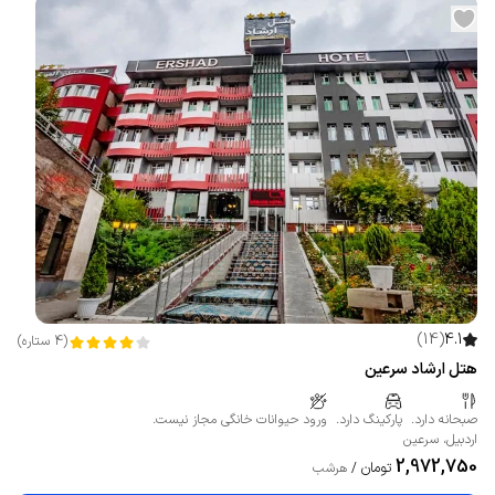
)
14
(
4.1
(
4
ستاره
)
هتل ارشاد سرعین
صبحانه دارد.
پارکینگ دارد.
ورود حیوانات خانگی مجاز نیست.
اردبیل
،
سرعین
2,972,750
تومان
/
هرشب