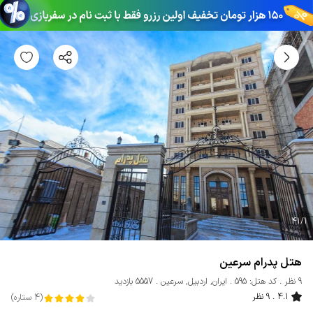
41
/
1
هتل پدرام سرعین
9 نظر
کد هتل: 595
ایران
,
اردبیل
,
سرعین
5557 بازدید
4.1
9 نظر
(
4
ستاره
)