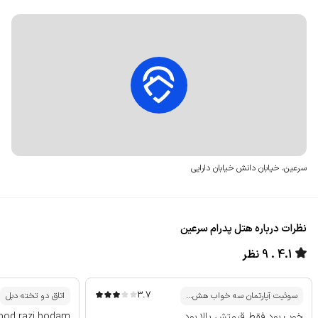
سرعین، خیابان دانش
خیابان دارایی
نظرات درباره هتل پدرام سرعین
4.1
9 نظر
3.7
سوئیت آپارتمان سه خواب هش...
اتاق دو تخته دبل
خوب بود فقط قیمتش بالا بود
 bod razi bodam