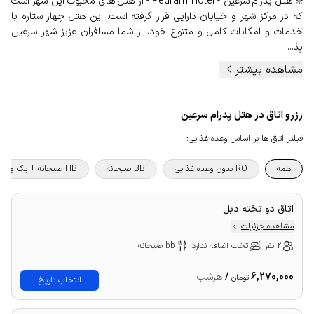
❇️ هتل پدرام سرعین - Pedram Hotel - از هتل های محبوب این شهر است
که در مرکز شهر و خیابان دارایی قرار گرفته است. این هتل چهار ستاره با
خدمات و امکانات کامل و متنوع خود، از شما مسافران عزیز شهر سرعین
پذ...
مشاهده بیشتر
رزرو اتاق در هتل پدرام سرعین
فیلتر اتاق ها بر اساس وعده غذایی
:
همه
RO بدون وعده غذایی
BB صبحانه
HB صبحانه + یک وعده غذا
اتاق دو تخته دبل
مشاهده جزئیات
2 نفر
تخت اضافه ندارد
bb صبحانه
6,270,000
/
هرشب
تومان
انتخاب تاریخ