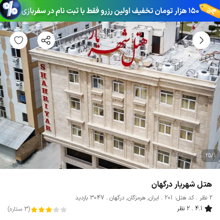
25
/
1
هتل شهریار درگهان
2 نظر
کد هتل: 201
ایران
,
هرمزگان
,
درگهان
3047 بازدید
4.1
2 نظر
(
3
ستاره
)