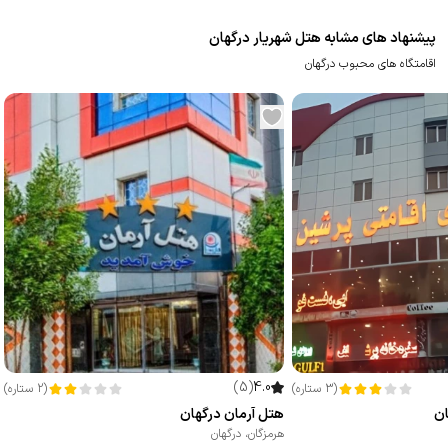
پیشنهاد های مشابه هتل شهریار درگهان
اقامتگاه های محبوب درگهان
)
5
(
4.0
(
3
ستاره
)
(
2
ستاره
)
ان
هتل آرمان درگهان
هرمزگان
،
درگهان