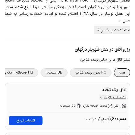
❇️هتل شهریار درگهان - Shahryar hotel - یکی از اقامتگاه های سه ستاره
شهر زیبا و دیدنی درگهان است که در نزدیکی سواحل دریا واقع شده است.
این هتل نوساز در سال 1398 افتتاح شده و آماده خدمات رسانی به شما
مس...
مشاهده بیشتر
رزرو اتاق در هتل شهریار درگهان
فیلتر اتاق ها بر اساس وعده غذایی
:
همه
RO بدون وعده غذایی
BB صبحانه
HB صبحانه + یک وعده غذا
اتاق یک تخته
مشاهده جزئیات
1 نفر
تخت اضافه ندارد
bb صبحانه
1,600,000
/
هرشب
تومان
انتخاب تاریخ