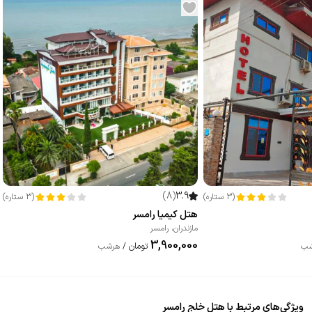
)
8
(
3.9
(
3
ستاره
)
(
3
ستاره
)
هتل کیمیا رامسر
مازندران
،
رامسر
3,900,000
تومان
شب
/
هرشب
ویژگی‌های مرتبط با هتل خلج رامسر