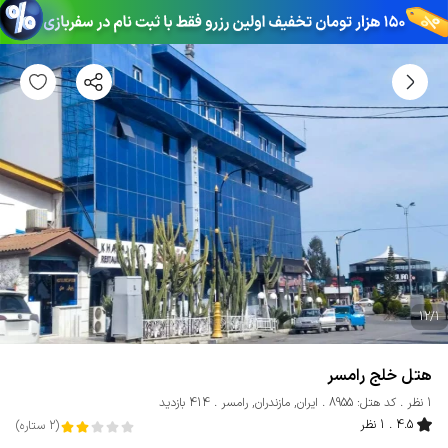
12
/
1
هتل خلج رامسر
1 نظر
کد هتل: 8955
ایران
,
مازندران
,
رامسر
414 بازدید
4.5
1 نظر
(
2
ستاره
)