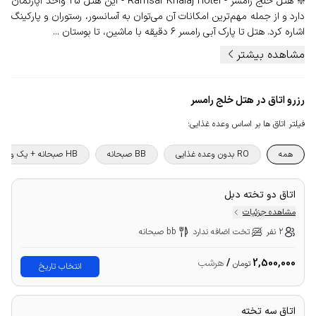
❇️ هتل خلج رامسر - Ramsar Khalaj Hotel - این هتل 25 واحد آپارتمان
دارد و از جمله مهم‌ترین امکانات آن می‌توان به آسانسور، رستوران و پارکینگ
اشاره کرد. هتل تا پارک آبی رامسر ۶ دقیقه با ماشین، تا بوستان ...
مشاهده بیشتر
رزرو اتاق در هتل خلج رامسر
فیلتر اتاق ها بر اساس وعده غذایی
:
همه
RO بدون وعده غذایی
BB صبحانه
HB صبحانه + یک وعده غذا
اتاق دو تخته دبل
مشاهده جزئیات
2 نفر
تخت اضافه ندارد
bb صبحانه
2,500,000
/
هرشب
تومان
انتخاب تاریخ
اتاق سه تخته