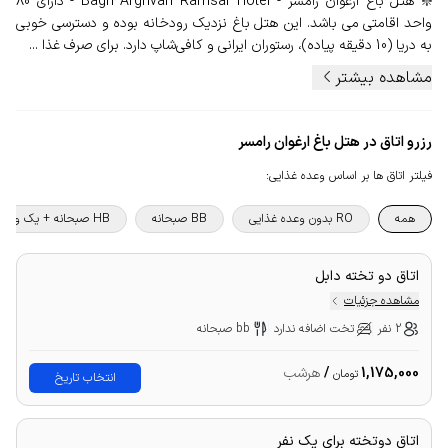
❇️ هتل باغ ارغوان رامسر - Bagh Arghvan Ramsar Hotel - دارای 80
واحد اقامتی می باشد. این هتل باغ نزدیک رودخانه بوده و دسترسی خوبی
به دریا (10 دقیقه پیاده)، رستوران ایرانی و کافی‌شاپ دارد. برای صرف غذا ...
مشاهده بیشتر
رزرو اتاق در هتل باغ ارغوان رامسر
فیلتر اتاق ها بر اساس وعده غذایی
:
همه
RO بدون وعده غذایی
BB صبحانه
HB صبحانه + یک وعده غذا
اتاق دو تخته دابل
مشاهده جزئیات
2 نفر
تخت اضافه ندارد
bb صبحانه
1,175,000
/
هرشب
تومان
انتخاب تاریخ
اتاق دوتخته برای یک نفر