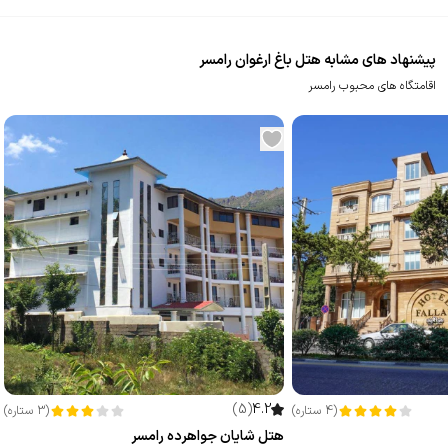
پیشنهاد های مشابه هتل باغ ارغوان رامسر
اقامتگاه های محبوب رامسر
)
5
(
4.2
(
4
ستاره
)
(
3
ستاره
)
هتل شایان جواهرده رامسر