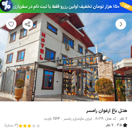
22
/
1
هتل باغ ارغوان رامسر
7 نظر
کد هتل: 8038
ایران
,
مازندران
,
رامسر
2594 بازدید
3.5
7 نظر
(
3
ستاره
)