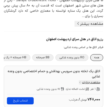
❇️ هتل سرای اردیبهشت اصفهان - Saraye Ordibehesht Hotel - یکی از
هتل های سنتی شهر اصفهان است که قدمت آن به 80 سال پیش برمی
گردد، این هتل یک ستاره توانسته با معماری خاصی که دارد گردشگران
بسیاری را برای ...
مشاهده بیشتر
رزرو اتاق در هتل سرای اردیبهشت اصفهان
فیلتر اتاق ها بر اساس وعده غذایی
:
همه
RO بدون وعده غذایی
BB صبحانه
HB صبحانه + یک وعده غذا
اتاق یک تخته بدون سرویس بهداشتی و حمام اختصاصی بدون وعده
غذایی
مشاهده جزئیات
1 نفر
تخت اضافه ندارد
ro بدون وعده غذایی
748,000
/
هرشب
تومان
انتخاب تاریخ