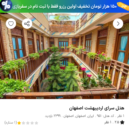
25
/
1
هتل سرای اردیبهشت اصفهان
1 نظر
کد هتل: 951
ایران
,
اصفهان
,
اصفهان
2399 بازدید
2.5
1 نظر
(
1
ستاره
)