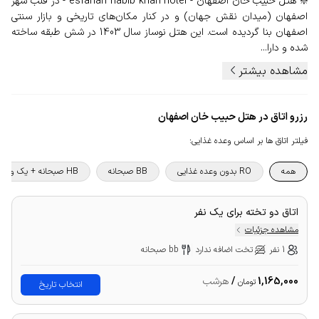
❇️ هتل حبیب خان اصفهان - esfahan habib khan hotel - در قلب شهر
اصفهان (میدان نقش جهان) و در کنار مکان‌های تاریخی و بازار سنتی
اصفهان بنا گردیده است. این هتل نوساز سال 1403 در شش طبقه ساخته
شده و دارا...
مشاهده بیشتر
رزرو اتاق در هتل حبیب خان اصفهان
فیلتر اتاق ها بر اساس وعده غذایی
:
همه
RO بدون وعده غذایی
BB صبحانه
HB صبحانه + یک وعده غذا
اتاق دو تخته برای یک نفر
مشاهده جزئیات
1 نفر
تخت اضافه ندارد
bb صبحانه
1,165,000
/
هرشب
تومان
انتخاب تاریخ