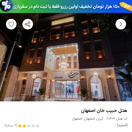
20
/
1
هتل حبیب خان اصفهان
کد هتل: 10609
ایران
,
اصفهان
,
اصفهان
(جدید)
(
2
ستاره
)