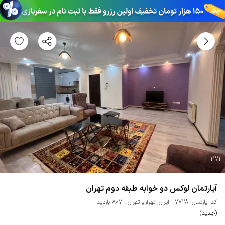
12
/
1
آپارتمان لوکس دو خوابه طبقه دوم تهران
کد آپارتمان: 7728
ایران
,
تهران
,
تهران
807 بازدید
(جدید)