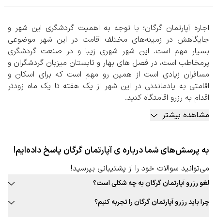
اجاره آپارتمان گرگان؛ با توجه به اهمیت گردشگری این شهر و
جایگاهش در زمینه‌های مختلف اقامت در این شهر موضوعی
بسیار مهم است. این شهر شهری زیبا و در صنعت گردشگری
پرمخاطب است، در فصل های بهار و تابستان میزبان گردشگران و
مسافران زیادی است از همین رو مهم است که برای اسکان و
اقامتی به یادماندنی در این شهر از یک هفته تا یک ماه زودتر
اقدام به رزرو اقامتگاه کنید.
بنابراین اجاره آپارتمان گرگان یکی از جذاب‌ترین شیوه‌ها رزرو
مشاهده بیشتر
اقامتگاه در این شهر خواهد بود. اجاره روزانه آپارتمان با تمامی
امکانات و وسایل برای اقامت‌های طولانی و مدت‌دار گزینه‌ مناسبی
به نظر می‌رسد. اجاره آپارتمان به دلیل دربست بودن و داشتن
به پرسش‌های شما درباره ی آپارتمان گرگان پاسخ داده‌ایم!
شرایطی مانند منزل شخصی افراد، جذابیت‌های اقامتی بالایی
دارد.
می‌توانید سوالات خود را از پشتیبانی بپرسید!
تنوع و گستردگی آپارتمان‌ها در نقاط مختلف این شهر به
لغو رزرو آپارتمان گرگان به چه شکلی است؟
خصوص نقاطی که از نظر امکانات و وسایل نقلیه
قوانین لغو رزرو آپارتمان این شهر به صورت ثابت برای تمامی آپارتمان قابل
عمومی(دسترسی به مراکز درمانی، مراکز دانشگاهی، مراکز صنعتی
چرا باید رزرو آپارتمان گرگان را تجربه کنیم؟
ارائه نیست. حتما در زمان رزرو آپارتمان مورد نظر خود به قوانین لغو توجه
و اقتصادی و…) شرایط خاصی دارند و نیازمند دسترسی بهتر و
بافت سنتی و جذاب این شهر، غذاهای محلی و بومی جذاب، فرهنگ غنی،