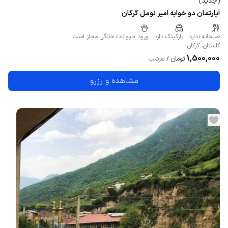
(
جدید
)
آپارتمان دو خوابه امیر نومل گرگان
صبحانه ندارد.
پارکینگ دارد.
ورود حیوانات خانگی مجاز است.
گلستان
،
گرگان
1,500,000
تومان
/
هرشب
مشاهده و رزرو