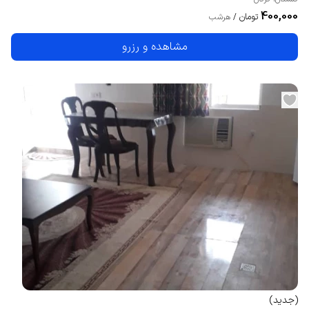
400,000
تومان
/
هرشب
مشاهده و رزرو
(
جدید
)