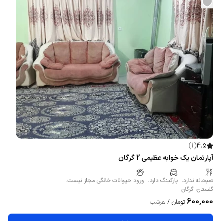
)
1
(
4.5
آپارتمان یک خوابه عظیمی 2 گرگان
صبحانه ندارد.
پارکینگ دارد.
ورود حیوانات خانگی مجاز نیست.
گلستان
،
گرگان
600,000
تومان
/
هرشب