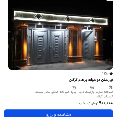
)
1
(
5.0
آپارتمان دوخوابه پرهام گرگان
صبحانه ندارد.
پارکینگ دارد.
ورود حیوانات خانگی مجاز نیست.
گلستان
،
گرگان
900,000
تومان
/
هرشب
مشاهده و رزرو