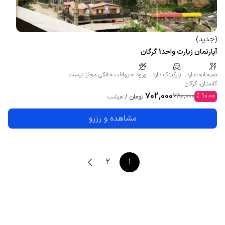
(
جدید
)
آپارتمان زیارت واحد1 گرگان
صبحانه ندارد.
پارکینگ دارد.
ورود حیوانات خانگی مجاز نیست.
گلستان
،
گرگان
702,000
780,000
%
10.00
تومان
/
هرشب
مشاهده و رزرو
2
1