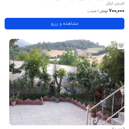
گلستان
،
گرگان
700,000
تومان
/
هرشب
مشاهده و رزرو