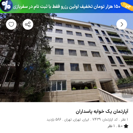
17
/
1
آپارتمان یک خوابه پاسداران
1 نظر
کد آپارتمان: 7439
ایران
,
تهران
,
تهران
586 بازدید
5.0
1 نظر