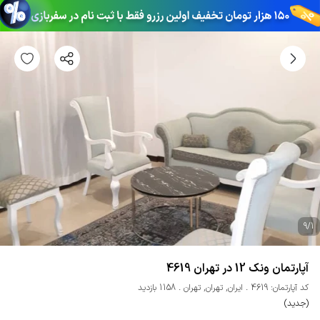
9
/
1
آپارتمان ونک 12 در تهران 4619
کد آپارتمان: 4619
ایران
,
تهران
,
تهران
1158 بازدید
(جدید)