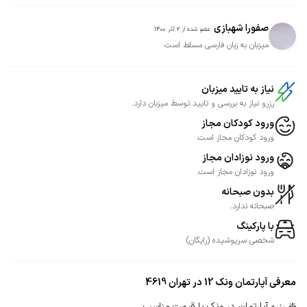
صفورا شهبازی
عضو شده از
2 آذر 1400
میزبان به زبان فارسی مسلط است
نیاز به تایید میزبان
رزرو نیاز به بررسی و تایید توسط میزبان دارد.
ورود کودکان مجاز
ورود کودکان مجاز است.
ورود نوزادان مجاز
ورود نوزادان مجاز است.
بدون صبحانه
صبحانه ندارد.
با پارکینگ
شخصی
سرپوشیده
(
رایگان
)
معرفی
آپارتمان ونک 12 در تهران 4619
❇️ رزرو آپارتمان در ونک با قیمت مناسب