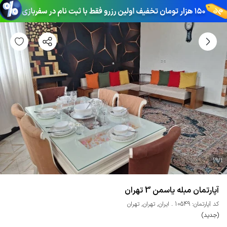
19
/
1
آپارتمان مبله یاسمن 3 تهران
کد آپارتمان: 10549
ایران
,
تهران
,
تهران
(جدید)