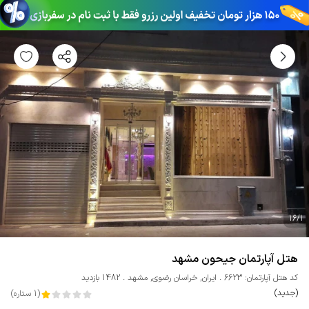
16
/
1
هتل آپارتمان جیحون مشهد
کد هتل آپارتمان: 6623
ایران
,
خراسان رضوی
,
مشهد
1482 بازدید
(جدید)
(
1
ستاره
)