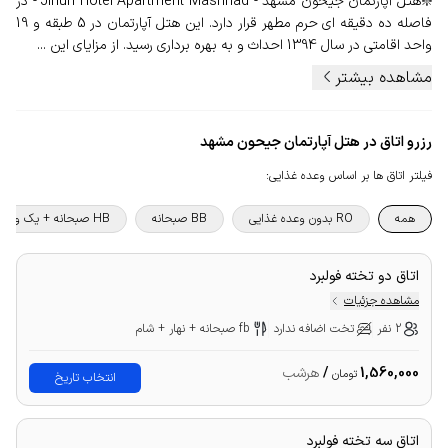
❇️هتل آپارتمان جیحون مشهد - Jihun Hotel Apartment Mashhad - در
فاصله ده دقیقه ای حرم مطهر قرار دارد. این هتل آپارتمان در 5 طبقه و 19
واحد اقامتی در سال 1394 احداث و به بهره برداری رسید. از مزایای این ...
مشاهده بیشتر
رزرو اتاق در هتل آپارتمان جیحون مشهد
فیلتر اتاق ها بر اساس وعده غذایی
:
همه
RO بدون وعده غذایی
BB صبحانه
HB صبحانه + یک وعده غذا
اتاق دو تخته فولبرد
مشاهده جزئیات
2 نفر
تخت اضافه ندارد
fb صبحانه + نهار + شام
1,560,000
/
هرشب
تومان
انتخاب تاریخ
اتاق سه تخته فولبرد