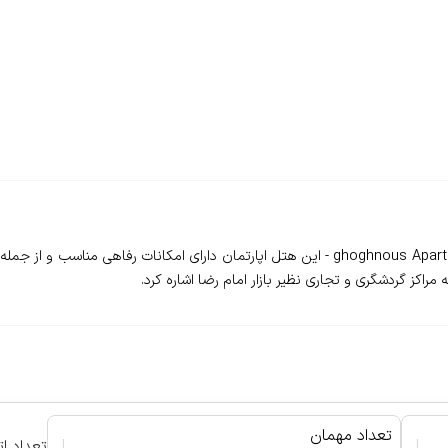
❇️هتل آپارتمان ققنوس مشهد - ghoghnous Apartment Hotel Mashhad - این هتل اپارتمان دا
راکز گردشگری و تجاری نظیر بازار امام رضا اشاره کرد.
تعداد مهمان
|
|
تعداد ات