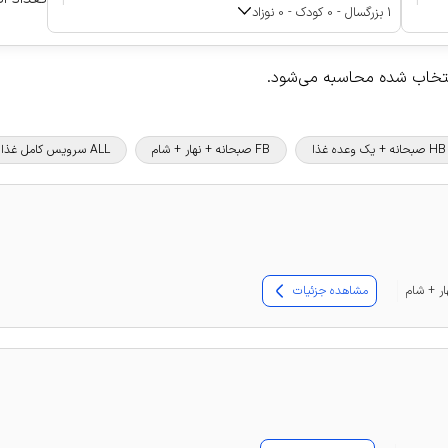
1 بزرگسال - 0 کودک - 0 نوزاد
نتخاب شده محاسبه می‌شود.
HB صبحانه + یک وعده غذا
FB صبحانه + نهار + شام
ALL سرویس کامل غذا و نوشیدنی
مشاهده جزئیات