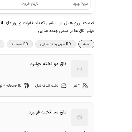
تاریخ ورود
تاریخ خروج
قیمت رزرو هتل بر اساس تعداد نفرات و روزهای ا
فیلتر اتاق ها بر اساس وعده غذایی
:
همه
RO بدون وعده غذایی
BB صبحانه
اتاق دو تخته فولبرد
2 نفر
تخت اضافه ندارد
fb صبحانه + نهار + شام
اتاق سه تخته فولبرد