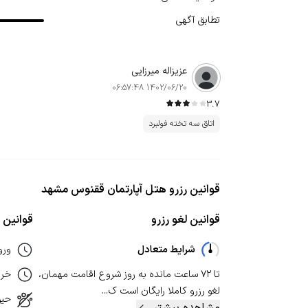
تطابق آگهی
عزیزاله میرزایی
1402/06/20 06:57:48
3.7
اتاق سه تخته فولبرد
قوانین رزرو هتل آپارتمان ققنوس مشهد
قوانین لغو رزرو
قوانین ا
شرایط متعادل
ورو
تا ۷۲ ساعت مانده به روز شروع اقامت مهمان،
خر
لغو رزرو کاملا رایگان است ک...
حیو