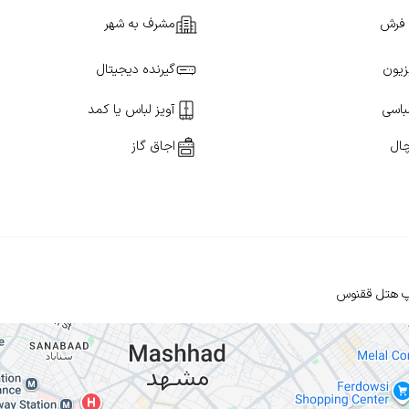
فرش
مشرف به شهر
زیون
گیرنده دیجیتال
باسی
آویز لباس یا کمد
ال
اجاق گاز
هتل ققنوس