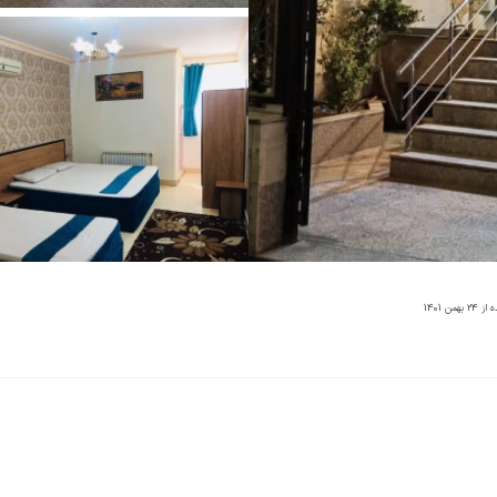
 از
24 بهمن 1401