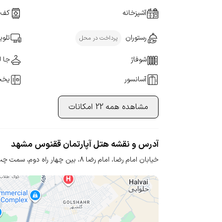
آشپزخانه
کف 
رستوران
تلوی
پرداخت در محل
شوفاژ
جا ل
آسانسور
یخچ
مشاهده همه 22 امکانات
آدرس و نقشه هتل آپارتمان ققنوس مشهد
خیابان امام رضا، امام رضا 8، بین چهار راه دوم، سمت چپ