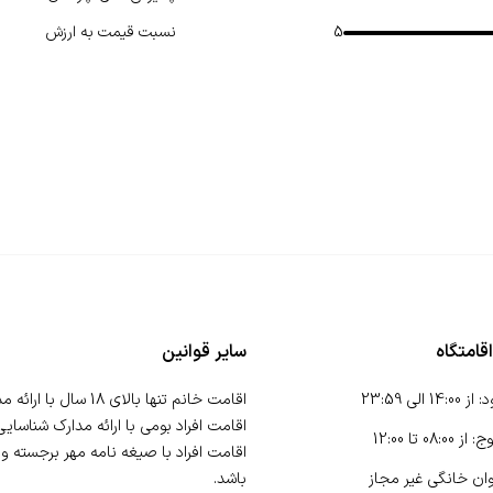
5
نسبت قیمت به ارزش
قامتگاه
سایر قوانین
د
:
از
14:00
الی
23:59
وج
:
از
08:00
تا
12:00
اقامت افراد با صیغه نامه مهر برجسته و
ان خانگی
غیر مجاز