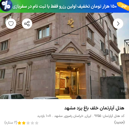
11
/
1
هتل آپارتمان خلف باغ یزد مشهد
کد هتل آپارتمان: 9255
ایران
,
خراسان رضوی
,
مشهد
108 بازدید
(جدید)
(
2
ستاره
)