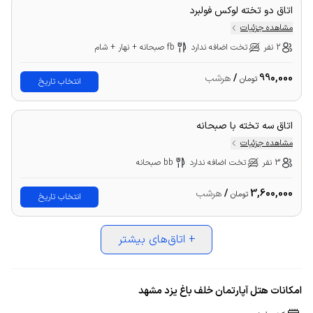
اتاق دو تخته لوکس فولبرد
مشاهده جزئیات
2 نفر
تخت اضافه ندارد
fb صبحانه + نهار + شام
990,000
/
هرشب
تومان
انتخاب تاریخ
اتاق سه تخته با صبحانه
مشاهده جزئیات
3 نفر
تخت اضافه ندارد
bb صبحانه
3,600,000
/
هرشب
تومان
انتخاب تاریخ
+
اتاق‌های بیشتر
امکانات هتل آپارتمان خلف باغ یزد مشهد