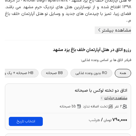
❇️ هتل آپارتمان خلف باغ یزد مشهد - kholaf bagh apartment - در آذرماه
1398 افتتاح شده و از نوسازترین هتل های نزدیک حرم مشهد می باشد.
فضای زیبا، تمیز با چیدمان های جدید و وسایل نو هتل آپارتمان خلف باغ
م...
مشاهده بیشتر
رزرو اتاق در هتل آپارتمان خلف باغ یزد مشهد
فیلتر اتاق ها بر اساس وعده غذایی
:
همه
RO بدون وعده غذایی
BB صبحانه
HB صبحانه + یک وعده غذا
اتاق دو تخته لوکس با صبحانه
مشاهده جزئیات
2 نفر
تخت اضافه ندارد
bb صبحانه
790,000
/
هرشب
تومان
انتخاب تاریخ