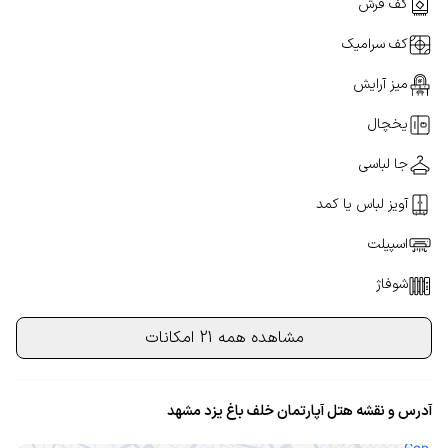
کف فرش
کف سرامیک
میز آرایش
یخچال
جا لباسی
آویز لباس یا کمد
اسپیلت
شوفاژ
مشاهده همه 21 امکانات
آدرس و نقشه هتل آپارتمان خلف باغ یزد مشهد