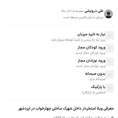
علی درویشی
عضو شده از
2 آذر 1400
میزبان به زبان فارسی مسلط است
نیاز به تایید میزبان
رزرو نیاز به بررسی و تایید توسط میزبان دارد.
ورود کودکان مجاز
ورود کودکان مجاز است.
ورود نوزادان مجاز
ورود نوزادان مجاز است.
بدون صبحانه
صبحانه ندارد.
با پارکینگ
شخصی
باز
(
رایگان
)
معرفی
ویلا استخردار داخل شهرک ساحلی چهارخواب در ایزدشهر
❇️ رزرو ویلا در مازندران با بهترین امکانات