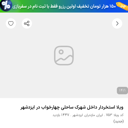
14
/
1
ویلا استخردار داخل شهرک ساحلی چهارخواب در ایزدشهر
کد ویلا: 753
ایران
,
مازندران
,
ایزدشهر
1447 بازدید
(جدید)