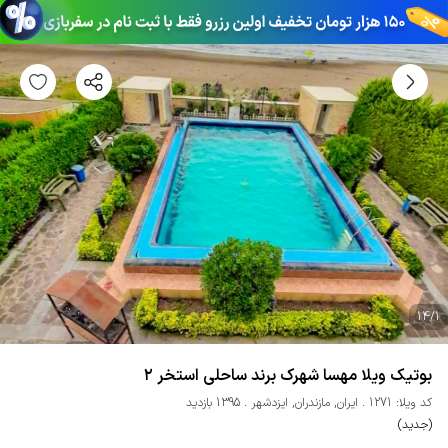
14
/
1
بوتیک‌ ویلا مهسا شهرک برند ساحلی استخر ۲
کد ویلا: 1271
ایران
,
مازندران
,
ایزدشهر
1395 بازدید
(جدید)