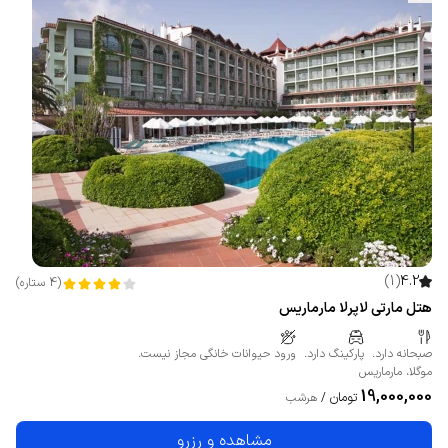
)
1
(
4.2
(
4
ستاره
)
هتل مارتی لاپرلا مارماریس
صبحانه دارد.
پارکینگ دارد.
ورود حیوانات خانگی مجاز نیست.
موگلا
،
مارماریس
19,000,000
تومان
/
هرشب
مشاهده و رزرو