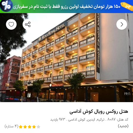
26
/
1
هتل روکس رویال کوش آداسی
کد هتل: 8087
ترکیه
,
آیدین
,
کوش آداسی
973 بازدید
(جدید)
(
4
ستاره
)