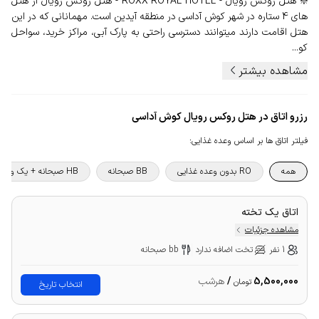
❇️ هتل روکس رویال - ROXX ROYAL HOTEL - هتل روکس رویال از هتل
های 4 ستاره در شهر کوش آداسی در منطقه آیدین است. مهمانانی که در این
هتل اقامت دارند میتوانند دسترسی راحتی به پارک آبی، مراکز خرید، سواحل
کو...
مشاهده بیشتر
رزرو اتاق در هتل روکس رویال کوش آداسی
فیلتر اتاق ها بر اساس وعده غذایی
:
همه
RO بدون وعده غذایی
BB صبحانه
HB صبحانه + یک وعده غذا
اتاق یک تخته
مشاهده جزئیات
1 نفر
تخت اضافه ندارد
bb صبحانه
5,500,000
/
هرشب
تومان
انتخاب تاریخ