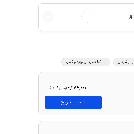
اق
+
1
-
UALL سرویس ویژه و کامل
6,274,000
/
هرشب
تومان
انتخاب تاریخ