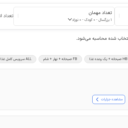
تعداد مهمان
|
|
تعداد ات
1 بزرگسال - 0 کودک - 0 نوزاد
نتخاب شده محاسبه می‌شود.
HB صبحانه + یک وعده غذا
FB صبحانه + نهار + شام
ALL سرویس کامل غذا و نوشیدنی
مشاهده جزئیات