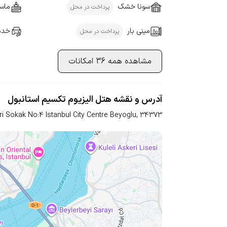
سونا خشک
ماسا
پرداخت در محل
مینی بار
خدما
پرداخت در محل
مشاهده همه 36 امکانات
آدرس و نقشه هتل الیزیوم تکسیم استانبول
i Sokak No:4 Istanbul City Centre Beyoglu,
34373