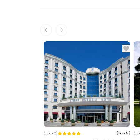
(
جدید
)
اره
)
(
5
ستاره
)