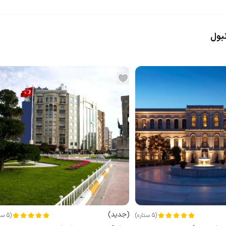
بول
(
جدید
)
(
5
ستاره
)
(
5
ست